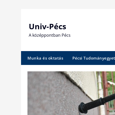
Skip
to
content
Univ-Pécs
A középpontban Pécs
Munka és oktatás
Pécsi Tudományegye