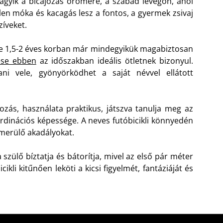
gyik a bicajozás örömére, a szabad levegőn, ahol
tlen móka és kacagás lesz a fontos, a gyermek zsivaj
zíveket.
e 1,5-2 éves korban már mindegyikük magabiztosan
zése ebben
az időszakban ideális ötletnek bizonyul.
ni vele, gyönyörködhet a saját névvel ellátott
kozás, használata praktikus, játszva tanulja meg az
oordinációs képessége. A neves futóbicikli könnyedén
elmerülő akadályokat.
 szülő bíztatja és bátorítja, mivel az első pár méter
ikli kitűnően leköti a kicsi figyelmét, fantáziáját és