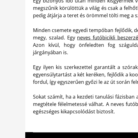
Egy bizonyos idő után minden kisgyermek vá
megszűnik körülöttük a világ és csak a felhő
pedig átjárja a teret és örömmel tölti meg a s
Minden csemete egyedi tempóban fejlődik, d
megy, szalad. Egy
neves futóbicikli beszer
Azon kívül, hogy önfeledten fog szágulda
járgányában is.
Egy ilyen kis szerkezettel garantált a szóra
egyensúlytartást a két keréken, fejlődik a k
fordul, így egyszerűen győzi le az út során f
Sokat számít, ha a kezdeti tanulási fázisban a
megtétele félelmetessé válhat. A neves futóbic
egészséges kikapcsolódást biztosít.