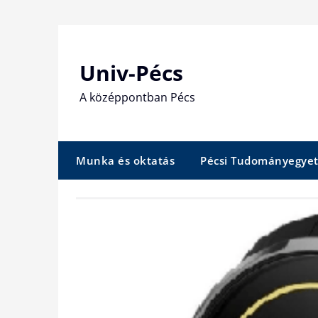
Skip
to
content
Univ-Pécs
A középpontban Pécs
Munka és oktatás
Pécsi Tudományegye