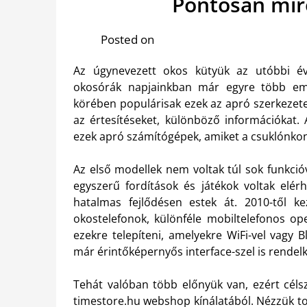
Pontosan mir
Posted on
Az úgynevezett okos kütyük az utóbbi év
okosórák napjainkban már egyre több embe
körében populárisak ezek az apró szerkezete
az értesítéseket, különböző információkat
ezek apró számítógépek, amiket a csuklónkon
Az első modellek nem voltak túl sok funkció
egyszerű fordítások és játékok voltak elé
hatalmas fejlődésen estek át. 2010-től 
okostelefonok, különféle mobiltelefonos ope
ezekre telepíteni, amelyekre WiFi-vel vagy 
már érintőképernyős interface-szel is rendelke
Tehát valóban több előnyük van, ezért céls
timestore.hu webshop kínálatából. Nézzük to