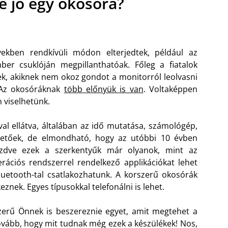
e jó egy okosóra?
ekben rendkívüli módon elterjedtek, például az
r csuklóján megpillanthatóak. Főleg a fiatalok
k, akiknek nem okoz gondot a monitorról leolvasni
. Az okosóráknak
több előnyük is van
. Voltaképpen
 viselhetünk.
val ellátva, általában az idő mutatása, számológép,
rhetőek, de elmondható, hogy az utóbbi 10 évben
kezdve ezek a szerkentyűk már olyanok, mint az
rációs rendszerrel rendelkező applikációkat lehet
Bluetooth-tal csatlakozhatunk. A korszerű okosórák
znek. Egyes típusokkal telefonálni is lehet.
zerű Önnek is beszereznie egyet, amit megtehet a
vább, hogy mit tudnak még ezek a készülékek! Nos,