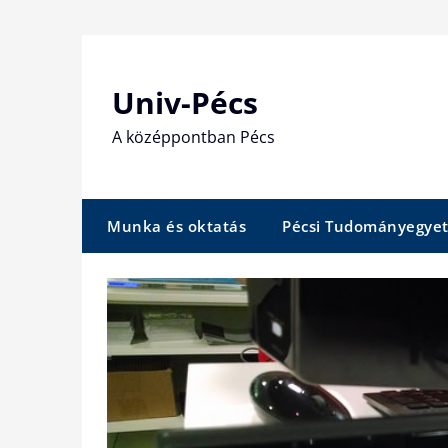
Skip
to
content
Univ-Pécs
A középpontban Pécs
Munka és oktatás
Pécsi Tudományegye