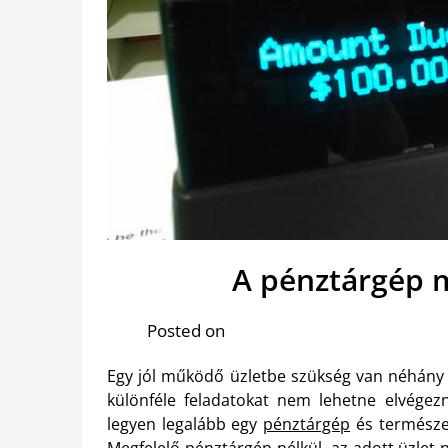
A pénztárgép 
Posted on
Egy jól működő üzletbe szükség van néhány
különféle feladatokat nem lehetne elvégezn
legyen legalább egy
pénztárgép
és természet
Megfelelő pénztárgép nélkül, az adott üzle