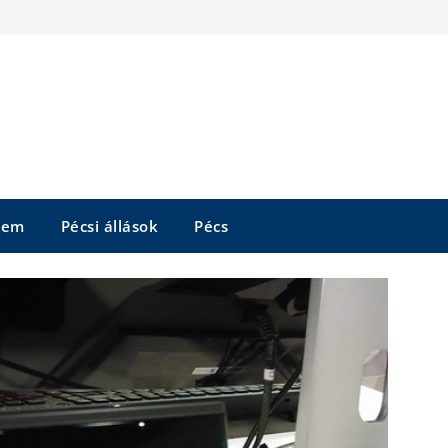
tem
Pécsi állások
Pécs