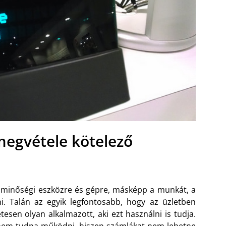
megvétele kötelező
 minőségi eszközre és gépre, másképp a munkát, a
i. Talán az egyik legfontosabb, hogy az üzletben
esen olyan alkalmazott, aki ezt használni is tudja.
t nem tudna működni, hiszen számlákat nem lehetne