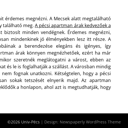
mit érdemes megnézni. A Mecsek alatt megtalálható
y található meg.
A pécsi apartman árak kedvezőek a
st biztosít minden vendégnek. Érdemes megnézni,
osan mindenkinek jó élményekben lesz itt része. A
báinak a berendezése elegáns és igényes, így
artman árak könnyen megnézhetőek, ezért ha már
mikor szeretnék meglátogatni a várost, ebben az
t és le is foglalhatják a szállást. A városban mindig
 nem fognak unatkozni. Kétségtelen, hogy a pécsi
an sokak tetszését elnyerik majd. Az apartman
klődők a honlapon, ahol azt is megtudhatják, hogy
©2026 Univ-Pécs
| Design:
Newspaperly WordPress Theme