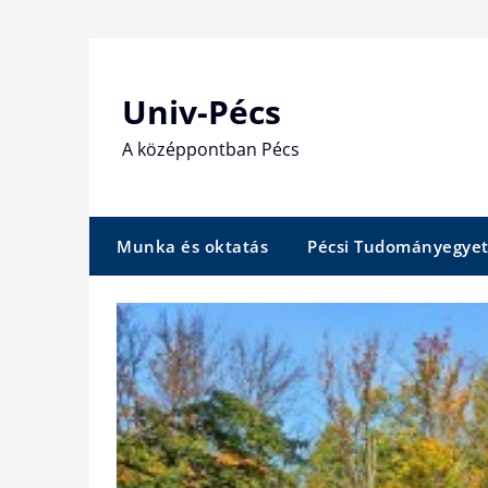
Skip
to
content
Univ-Pécs
A középpontban Pécs
Munka és oktatás
Pécsi Tudományegye