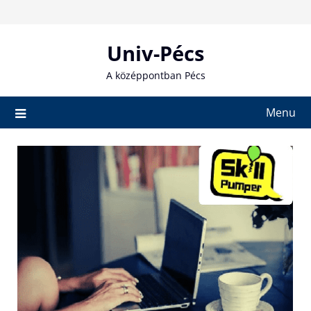
Skip
to
content
Univ-Pécs
A középpontban Pécs
Menu