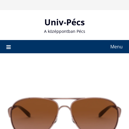
Skip
to
content
Univ-Pécs
A középpontban Pécs
Menu