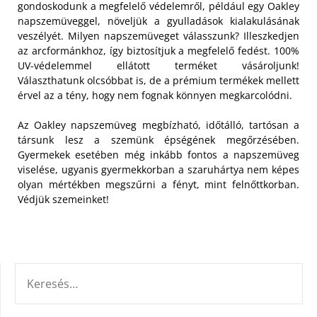
gondoskodunk a megfelelő védelemről, például egy Oakley
napszemüveggel, növeljük a gyulladások kialakulásának
veszélyét. Milyen napszemüveget válasszunk?
Illeszkedjen
az arcformánkhoz, így biztosítjuk a megfelelő fedést. 100%
UV-védelemmel ellátott terméket vásároljunk!
Választhatunk olcsóbbat is, de a prémium termékek mellett
érvel az a tény, hogy nem fognak könnyen megkarcolódni.
Az Oakley napszemüveg megbízható, időtálló, tartósan a
társunk lesz a szemünk épségének megőrzésében.
Gyermekek esetében még inkább fontos a napszemüveg
viselése, ugyanis gyermekkorban a szaruhártya nem képes
olyan mértékben megszűrni a fényt, mint felnőttkorban.
Védjük szemeinket!
KERESÉS: