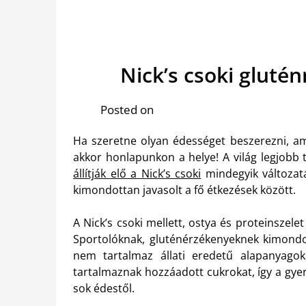
Nick’s csoki glut
Posted on
Ha szeretne olyan édességet beszerezni, ami
akkor honlapunkon a helye! A világ legjobb 
állítják elő a Nick’s csoki
mindegyik változatá
kimondottan javasolt a fő étkezések között.
A Nick’s csoki mellett, ostya és proteinszelet
Sportolóknak, gluténérzékenyeknek kimond
nem tartalmaz állati eredetű alapanyagok
tartalmaznak hozzáadott cukrokat, így a gye
sok édestől.