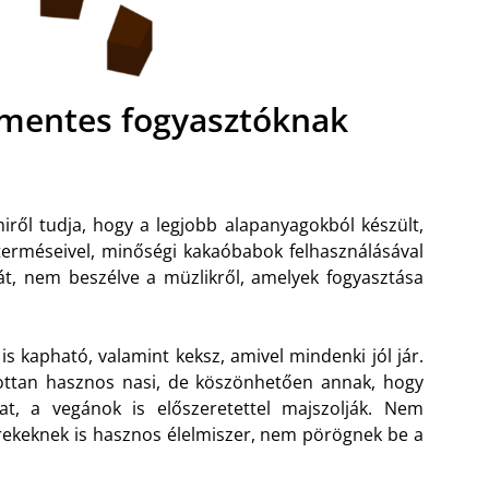
énmentes fogyasztóknak
ről tudja, hogy a legjobb alapanyagokból készült,
terméseivel, minőségi kakaóbabok felhasználásával
t, nem beszélve a müzlikről, amelyek fogyasztása
 is kapható, valamint keksz, amivel mindenki jól jár.
ottan hasznos nasi, de köszönhetően annak, hogy
at, a vegánok is előszeretettel majszolják. Nem
rekeknek is hasznos élelmiszer, nem pörögnek be a