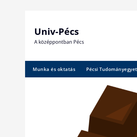
Skip
to
content
Univ-Pécs
A középpontban Pécs
Munka és oktatás
Pécsi Tudományegye