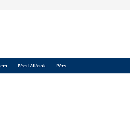
tem
Pécsi állások
Pécs