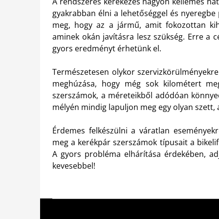
A rendszeres kerekezés nagyon kellemes hat
gyakrabban élni a lehetőséggel és nyeregbe
meg, hogy az a jármű, amit fokozottan kih
aminek okán javításra lesz szükség. Erre a c
gyors eredményt érhetünk el.
Természetesen olykor szervizkörülményekre 
meghúzása, hogy még sok kilométert megte
szerszámok, a méreteikből adódóan könnyed
mélyén mindig lapuljon meg egy olyan szett,
Érdemes felkészülni a váratlan eseményekr
meg a kerékpár szerszámok típusait a bikeli
A gyors probléma elhárítása érdekében, ad
kevesebbel!