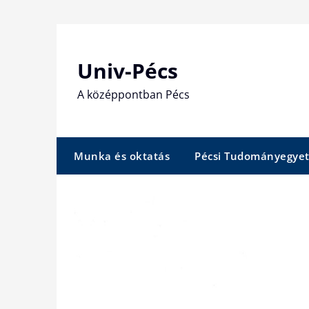
Skip
to
content
Univ-Pécs
A középpontban Pécs
Munka és oktatás
Pécsi Tudományegye