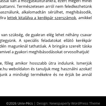
ással van a mozgáskultúránkra, ezért megéri minél
 pattanni. Természetesen arról nem feledkezhetünk
asználunk, alkalomadtán sérülhet, meghibásodik,
élra
lettek kitalálva a kerékpár szerszámok
, amikkel
van szükség, de gyakran elég lehet néhány csavar
gyünk. A speciális feladatokat ellátó kerékpár
én magunknál tathatóak. A bringára szerelt táska
 amivel a gyakori meghibásodásokat orvosolhatjuk!
e, főleg amikor hosszabb útra indulunk. Ismerjük
fe.hu weboldalon és tanuljuk meg használni azokat!
junk a minőségi termékekre és ne érjük be annál
©2026 Univ-Pécs
| Design:
Newspaperly WordPress Theme