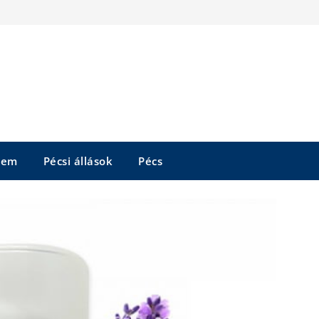
tem
Pécsi állások
Pécs