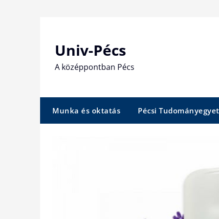
Skip
to
content
Univ-Pécs
A középpontban Pécs
Munka és oktatás
Pécsi Tudományegye