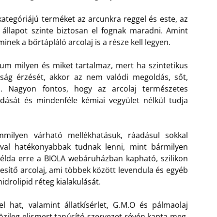
ategóriájú terméket az arcunkra reggel és este, az
állapot szinte biztosan el fognak maradni. Amint
inek a bőrtápláló arcolaj is a része kell legyen.
m milyen és miket tartalmaz, mert ha szintetikus
ltság érzését, akkor az nem valódi megoldás, sőt,
. Nagyon fontos, hogy az arcolaj természetes
dását és mindenféle kémiai vegyület nélkül tudja
milyen várható mellékhatásuk, ráadásul sokkal
val hatékonyabbak tudnak lenni, mint bármilyen
példa erre a BIOLA webáruházban kapható, szilikon
esítő arcolaj, ami többek között levendula és egyéb
idrolipid réteg kialakulását.
l hat, valamint állatkísérlet, G.M.O és pálmaolaj
özileg elismert tanúsító szervezet révén kapta meg,