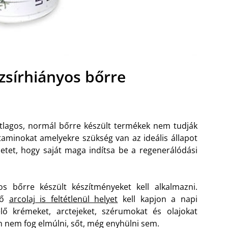
 zsírhiányos bőrre
átlagos, normál bőrre készült termékek nem tudják
aminokat amelyekre szükség van az ideális állapot
vezetet, hogy saját maga indítsa be a regenerálódási
s bőrre készült készítményeket kell alkalmazni.
elő
arcolaj is feltétlenül helyet
kell kapjon a napi
ő krémeket, arctejeket, szérumokat és olajokat
 nem fog elmúlni, sőt, még enyhülni sem.