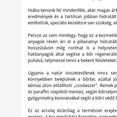
Hiába kenünk fel mindenféle, akár magas árk
eredmények és a tartósan jobban hidratált 
említettük, speciális kezelésre van szükség, am
Persze az sem mindegy, hogy ez a kozmetiku
anyagok révén éri el a pillanatnyi hidratá
hosszútávon még ronthat is a helyzeten
hatóanyagok által segítse a bőr regeneráló
puhává, selymessé tenni a bekent felületeket.
Ugyanis a natúr összetevőknek nincs sem
könnyebben beépülnek a bőrbe, ezáltal jó
kémiai úton előállított „csodaszer”. Remek 
és paraffin olajoktól mentes, vegán bőrselym
gyógynövény kivonatokkal segíti a bőrt védő h
Ez az arcolaj kizárólag a természet erejéve
mentes. A bio minősítést független, nemzetk