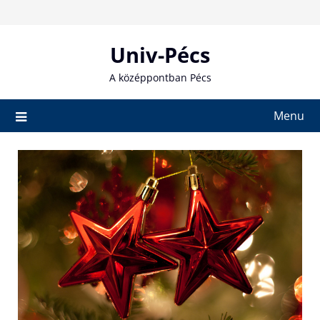
Skip
to
content
Univ-Pécs
A középpontban Pécs
Menu