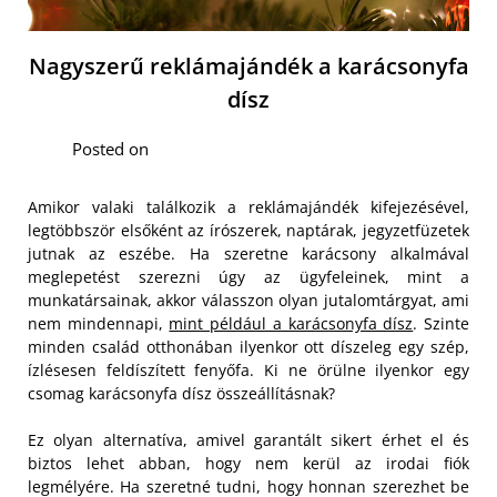
Nagyszerű reklámajándék a karácsonyfa
dísz
Posted on
Amikor valaki találkozik a reklámajándék kifejezésével,
legtöbbször elsőként az írószerek, naptárak, jegyzetfüzetek
jutnak az eszébe. Ha szeretne karácsony alkalmával
meglepetést szerezni úgy az ügyfeleinek, mint a
munkatársainak, akkor válasszon olyan jutalomtárgyat, ami
nem mindennapi,
mint például a karácsonyfa dísz
. Szinte
minden család otthonában ilyenkor ott díszeleg egy szép,
ízlésesen feldíszített fenyőfa. Ki ne örülne ilyenkor egy
csomag karácsonyfa dísz összeállításnak?
Ez olyan alternatíva, amivel garantált sikert érhet el és
biztos lehet abban, hogy nem kerül az irodai fiók
legmélyére. Ha szeretné tudni, hogy honnan szerezhet be