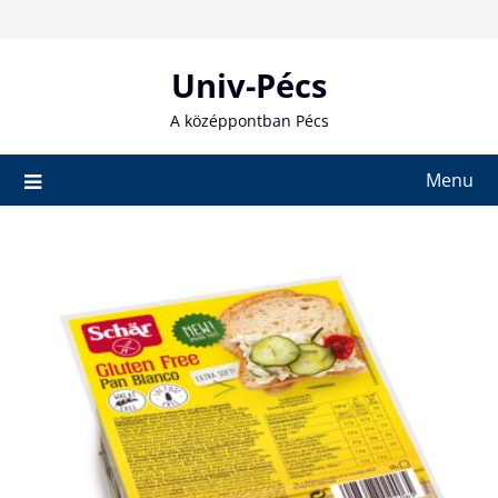
Skip
to
content
Univ-Pécs
A középpontban Pécs
Menu