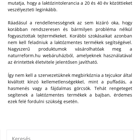
mutatja, hogy a laktózintolerancia a 20 és 40 év közöttieket
veszélyezteti leginkább.
Ráadásul a rendellenességnek az sem kizáró oka, hogy
korábban rendszeresen és bármilyen probléma nélkül
fogyasztottak tejtermékeket.
Korábbi szokásaikat azonban
nem kell feladniuk a laktózmentes termékek segítségével.
Nagyszerű produktumok vásárolhatóak meg a
naturreform.hu webáruházból, amelyeknek használatával
az érintettek életvitele jelentősen javítható.
Így nem kell a szervezetüknek megbirkóznia a tejcukor által
kiváltott kínzó kellemetlenségekkel, mint a puffadás, a
hasmenés vagy a fájdalmas görcsök. Tehát rengeteget
segítenek a laktózmentes termékek a bajban, érdemes
ezek felé fordulni szükség esetén.
KERESÉS: