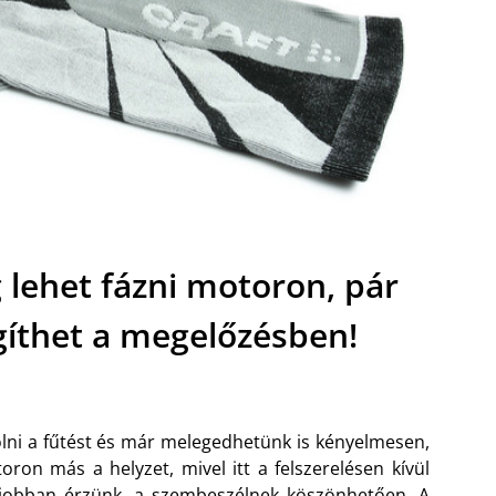
ehet fázni motoron, pár
gíthet a megelőzésben!
lni a fűtést és már melegedhetünk is kényelmesen,
on más a helyzet, mivel itt a felszerelésen kívül
 jobban érzünk, a szembeszélnek köszönhetően. A