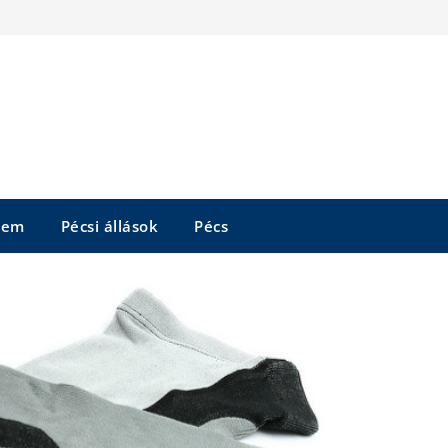
tem
Pécsi állások
Pécs