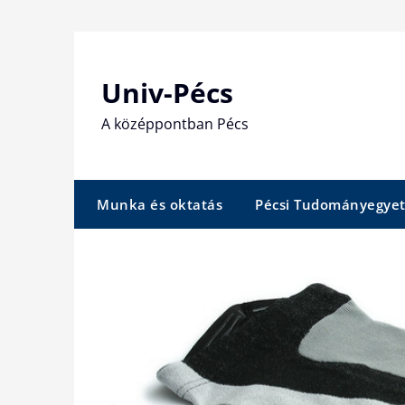
Skip
to
content
Univ-Pécs
A középpontban Pécs
Munka és oktatás
Pécsi Tudományegye