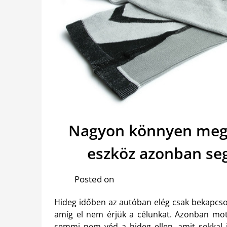
Nagyon könnyen meg l
eszköz azonban se
Posted on
Hideg időben az autóban elég csak bekapcso
amíg el nem érjük a célunkat. Azonban motor
semmi nem véd a hideg ellen, amit sokkal