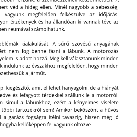
ert véd a hideg ellen. Minél nagyobb a sebesség,
vagyunk megfelelően felkészülve az időjárási
gyon érzékenyek és ha állandóan ki vannak téve az
kben reumával számolhatunk.
roblémák kialakulását. A sűrű szövésű anyagának
zért nem fog benne fázni a lábunk. A motorozás
ényelem is adott hozzá. Meg kell választanunk minden
nak indulunk az évszakhoz megfelelően, hogy minden
ezethessük a járműt.
 kiegészítő, amit el lehet hanyagolni, de a hiányát
dve és lefagyott térdekkel szállunk le a motorról.
n simul a lábunkhoz, ezért a kényelmes viselete
 többi tartozékról sem! Amikor beköszönt a hűvös
a garázs fogságra ítélni tavaszig, hiszen még jó
 hogyha kellőképpen fel vagyunk öltözve.