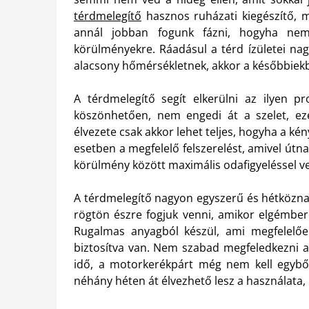
térdmelegítő
hasznos ruházati kiegészítő, m
annál jobban fogunk fázni, hogyha nem 
körülményekre. Ráadásul a térd ízületei na
alacsony hőmérsékletnek, akkor a későbbie
A térdmelegítő segít elkerülni az ilyen p
köszönhetően, nem engedi át a szelet, e
élvezete csak akkor lehet teljes, hogyha a k
esetben a megfelelő felszerelést, amivel út
körülmény között maximális odafigyeléssel v
A térdmelegítő nagyon egyszerű és hétköznapi
rögtön észre fogjuk venni, amikor elgémbere
Rugalmas anyagból készül, ami megfelelőe
biztosítva van. Nem szabad megfeledkezni a
idő, a motorkerékpárt még nem kell egyből 
néhány héten át élvezhető lesz a használata,