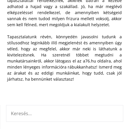
tapasztalattal rendelkeznek, akiknek bátran a kezébe
adhatod a hajad vagy a szakállad. Jó, ha már meglévő
elképzeléssel rendelkezel, de amennyiben kétségeid
vannak és nem tudod milyen frizura mellett voksolj, akkor
sem kell félned, mert megoldjuk a kialakult helyzetet.
Tapasztalatunk révén, könnyedén javasolni tudunk a
stílusodhoz leginkább illő megjelenést és amennyiben úgy
véled, hogy az megfelel, akkor már neki is láthatunk a
kivitelezésnek. Ha szeretnél többet megtudni a
munkatársainkról, akkor látogass el az a76.hu oldalra, ahol
minden lényeges információra rábukkanhatsz! Ismerd meg
az árakat és az eddigi munkáinkat, hogy tudd, csak jól
járhatsz, ha bennünket választasz!
KERESÉS: