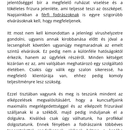
jelentőséggel bír a megfelelő ruházat viselése és a
tökéletes frizura jelenléte, ami teljessé teszi az összképet.
Napjainkban a
férfi fodrászoknak
is egyre szigorúbb
elvárásoknak kell, hogy megfeleljenek.
Itt most nem kell kimondottan a jelenlegi vírushelyzetre
gondolni, ugyanis annak kirobbanása előtt és jóval a
lecsengését követően ugyanúgy megmaradnak az emelt
szintű elvárások. Ez pedig nem a különféle hatóságoktól
érkezik, hanem az ügyfelek részéről. Minden kétséget
kizáróan ez az, ami valójában meghatározó egy szolgáltató
életében. Csakis úgy válik egy szalon sikeressé, ha
megfelelő klientúrája van, ehhez pedig komoly
teljesítményre lesz szükség.
Ezzel tisztában vagyunk és meg is teszünk mindent az
elképzelések megvalósításáért, hogy a kuncsaftjaink
maximális megelégedettséggel és az elképzelt frizurával
szálljanak ki a székből, majd pedig induljanak el a
dolgukra. Kiválóvá csak úgy válhatunk, ha profikkal
dolgoztatunk. Ennek fényében a fodrászaink többéves