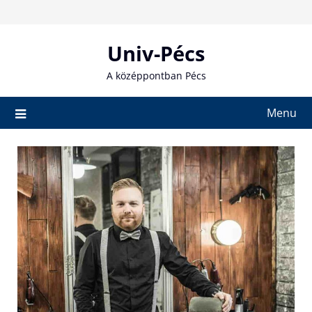
Skip
to
content
Univ-Pécs
A középpontban Pécs
Menu