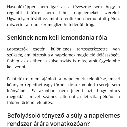
Hasonlóképpen nem igaz az a téveszme sem, hogy a
régebbi tetőkre nem lehet napelemeket szerelni.
Ugyanolyan tévhit ez, mint a fentiekben bemutatott példa,
miszerint a rendszer megfizethetetlenül drága.
Senkinek nem kell lemondania róla
Lapostetők esetén különleges tartószerkezetre van
szükség, ami biztosítja a napelemek megfelelő dőlésszögét.
Ebben az esetben a súlyeloszlás is más, amit figyelembe
kell venni.
Palatetőkre nem ajánlott a napelemek telepítése, mivel
könnyen repedhet vagy törhet, de a komplett cseréje sem
leányálom. Ez azonban nem jelenti azt, hogy nincs
megoldás, mivel számos alternatíva létezik, például a
földön történő telepítés.
Befolyásoló tényező a súly a napelemes
rendszer árára vonatkozóan?