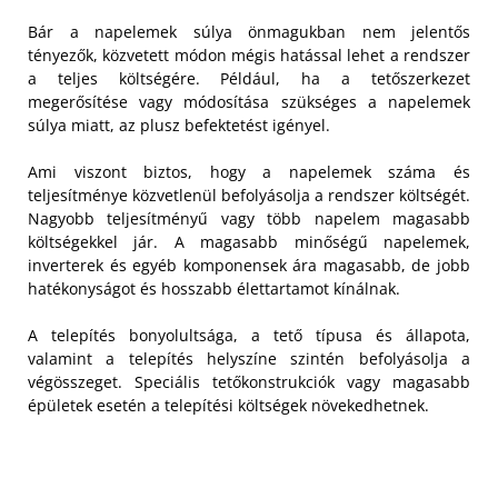
Bár a napelemek súlya önmagukban nem jelentős
tényezők, közvetett módon mégis hatással lehet a rendszer
a teljes költségére. Például, ha a tetőszerkezet
megerősítése vagy módosítása szükséges a napelemek
súlya miatt, az plusz befektetést igényel.
Ami viszont biztos, hogy a napelemek száma és
teljesítménye közvetlenül befolyásolja a rendszer költségét.
Nagyobb teljesítményű vagy több napelem magasabb
költségekkel jár. A magasabb minőségű napelemek,
inverterek és egyéb komponensek ára magasabb, de jobb
hatékonyságot és hosszabb élettartamot kínálnak.
A telepítés bonyolultsága, a tető típusa és állapota,
valamint a telepítés helyszíne szintén befolyásolja a
végösszeget. Speciális tetőkonstrukciók vagy magasabb
épületek esetén a telepítési költségek növekedhetnek.