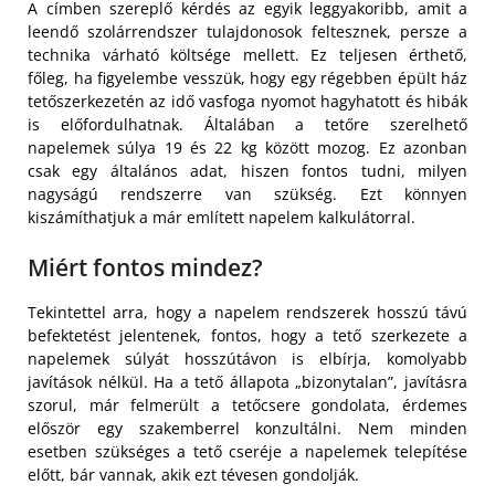
A címben szereplő kérdés az egyik leggyakoribb, amit a
leendő szolárrendszer tulajdonosok feltesznek, persze a
technika várható költsége mellett. Ez teljesen érthető,
főleg, ha figyelembe vesszük, hogy egy régebben épült ház
tetőszerkezetén az idő vasfoga nyomot hagyhatott és hibák
is előfordulhatnak. Általában a tetőre szerelhető
napelemek súlya 19 és 22 kg között mozog. Ez azonban
csak egy általános adat, hiszen fontos tudni, milyen
nagyságú rendszerre van szükség. Ezt könnyen
kiszámíthatjuk a már említett napelem kalkulátorral.
Miért fontos mindez?
Tekintettel arra, hogy a napelem rendszerek hosszú távú
befektetést jelentenek, fontos, hogy a tető szerkezete a
napelemek súlyát hosszútávon is elbírja, komolyabb
javítások nélkül. Ha a tető állapota „bizonytalan”, javításra
szorul, már felmerült a tetőcsere gondolata, érdemes
először egy szakemberrel konzultálni. Nem minden
esetben szükséges a tető cseréje a napelemek telepítése
előtt, bár vannak, akik ezt tévesen gondolják.