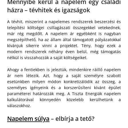
Mennyibe kerül a napelem egy családi
házra – tévhitek és igazságok
A tévhit, miszerint a napelemes rendszerek beszerzési és
telepítési költségei csillagászati összegekkel vetekednek,
már rég megdőlt. A napelem ár egyébként is nagyban
megszépíthető, ha az állam által támogatott pályázatokkal
kívánjuk sikerre vinni a projektet. Tény, hogy ezek a
modern rendszerek néhány éven belül, még támogatás
nélkül is visszahozzák a saját költségeiket.
Ahogy a fentiekben is jeleztük, mindenkire ráillő napelem
ár nem létezik. Azt, hogy a saját személyre szabott
esetünkben milyen módon konkretizálódik az összeg, a
személyes igényeink és a korszerűsíteni kívánt épület
paraméterei határozzák meg. A Tiszta Energiák napelem
kalkulátorával könnyedén közelebb kerülhetünk a
válaszokhoz.
Napelem súlya
– elbírja a tető?