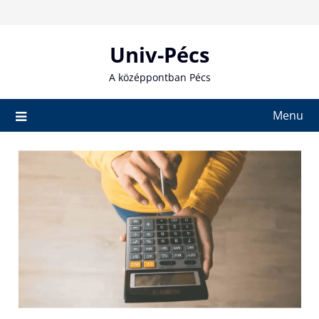
Skip
to
content
Univ-Pécs
A középpontban Pécs
Menu