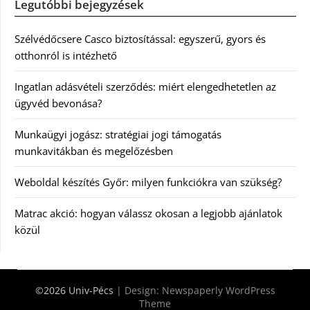
Legutóbbi bejegyzések
Szélvédőcsere Casco biztosítással: egyszerű, gyors és
otthonról is intézhető
Ingatlan adásvételi szerződés: miért elengedhetetlen az
ügyvéd bevonása?
Munkaügyi jogász: stratégiai jogi támogatás
munkavitákban és megelőzésben
Weboldal készítés Győr: milyen funkciókra van szükség?
Matrac akció: hogyan válassz okosan a legjobb ajánlatok
közül
©2026 Univ-Pécs
| Design:
Newspaperly WordPress
Theme