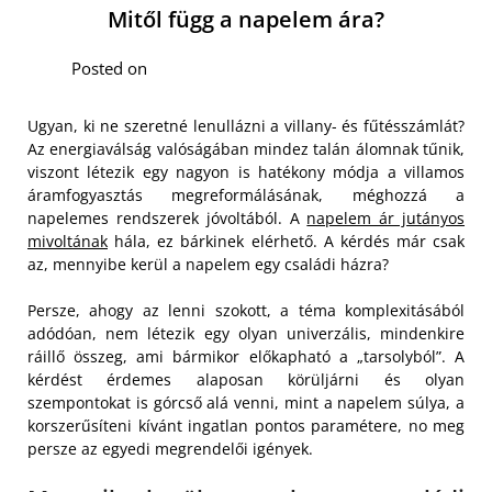
Mitől függ a napelem ára?
Posted on
Ugyan, ki ne szeretné lenullázni a villany- és fűtésszámlát?
Az energiaválság valóságában mindez talán álomnak tűnik,
viszont létezik egy nagyon is hatékony módja a villamos
áramfogyasztás megreformálásának, méghozzá a
napelemes rendszerek jóvoltából. A
napelem ár jutányos
mivoltának
hála, ez bárkinek elérhető. A kérdés már csak
az, mennyibe kerül a napelem egy családi házra?
Persze, ahogy az lenni szokott, a téma komplexitásából
adódóan, nem létezik egy olyan univerzális, mindenkire
ráillő összeg, ami bármikor előkapható a „tarsolyból”. A
kérdést érdemes alaposan körüljárni és olyan
szempontokat is górcső alá venni, mint a napelem súlya, a
korszerűsíteni kívánt ingatlan pontos paramétere, no meg
persze az egyedi megrendelői igények.