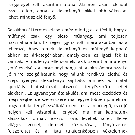
rengeteget kell takarítani utána. Aki nem akar sok időt
ezzel tölteni, annak a
dekorfenyő sokkal jobb
választás
lehet, mint az élő fenyő.
Sokakban él természetesen még mindig az a tévhit, hogy a
műfenyő csak egy olcsó műanyag, ami teljesen
használhatatlan. Ez régen így is volt, mára azonban az a
jellemző, hogy remek dekorfenyő és műfenyő kapható
abban az árkategóriában, amelyikben az igazi fák is
vannak. A műfenyő ellenzőinek, akik szerint a műfenyő
„mű” és elvész a karácsonyi hangulat, azok számára azzal a
jó hírrel szolgálhatunk, hogy nálunk rendkívül élethű és
szép, igényes dekorfenyő kapható, aminek az illatát
speciális illatosítókkal abszolút fenyőszerűre lehet
alakítani. Ez ugyanolyan átalakulás, ami most kezdődött és
megy végbe, de szerencsére már egyre többen jönnek rá,
hogy a dekorfenyő egyáltalán nem rossz minőségű, csak jó
helyen kell vásárolni. Fenyőből ma már kaphatunk
klasszikus formát, hosszú, rövid levéllel, sötét, illetve
világos zöldet, dereset, zúzmarásat, fényfüzérrel
felszereltet és a lista tulajdonképpen végtelennek