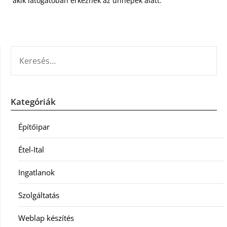
akik látogatóban érkeznek az ünnepek alatt.
KERESÉS:
Kategóriák
Építőipar
Étel-Ital
Ingatlanok
Szolgáltatás
Weblap készítés