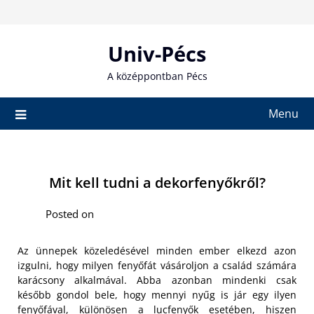
Skip
to
content
Univ-Pécs
A középpontban Pécs
Menu
Mit kell tudni a dekorfenyőkről?
Posted on
Az ünnepek közeledésével minden ember elkezd azon
izgulni, hogy milyen fenyőfát vásároljon a család számára
karácsony alkalmával. Abba azonban mindenki csak
később gondol bele, hogy mennyi nyűg is jár egy ilyen
fenyőfával, különösen a lucfenyők esetében, hiszen