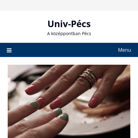
Skip
to
content
Univ-Pécs
A középpontban Pécs
Menu