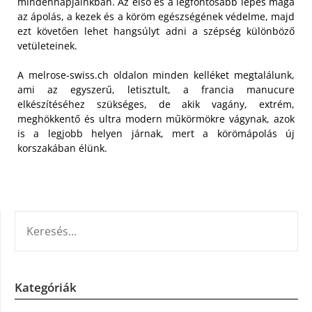
mindennapjainkban. Az első és a legfontosabb lépés maga
az ápolás, a kezek és a köröm egészségének védelme, majd
ezt követően lehet hangsúlyt adni a szépség különböző
vetületeinek.
A melrose-swiss.ch oldalon minden kelléket megtalálunk,
ami az egyszerű, letisztult, a francia manucure
elkészítéséhez szükséges, de akik vagány, extrém,
meghökkentő és ultra modern műkörmökre vágynak, azok
is a legjobb helyen járnak, mert a körömápolás új
korszakában élünk.
KERESÉS:
Kategóriák