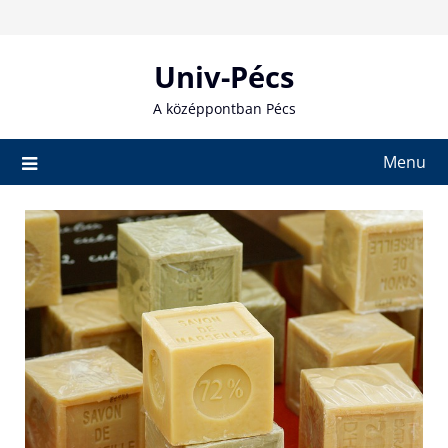
Skip
to
content
Univ-Pécs
A középpontban Pécs
Menu