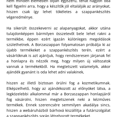
nem minden elemében olyan egyszerű, tehát nagyon oda
kell figyelni arra, hogy a készítők jól eltalálják az arányokat,
hiszen csak így lehet tökéletes a szappankészítés
végeredménye.
Ha sikerült összekeverni az alapanyagokat, akkor utána
tulajdonképpen bármilyen összetevőt bele lehet rakni a
termékbe, éppen ezért igazán különleges megoldások
születhetnek. A Borzaszappan folyamatosan próbálja ki az
újabb termékeket a szappankészítés terén, ezért a
vásárlóknak is azt ajánljuk, hogy rendszeresen járjanak fel
a honlapra és nézzék meg, hogy milyen új változatok
vannak a termékekből. Ha megtetszett valamelyik, akkor
ajándék gyanánt is oda lehet adni valakinek,
hiszen az illető biztosan örülni fog a kozmetikumnak.
Elképzelhető, hogy az ajándékozott az előnyöket látva, a
legközelebbi alkalommal már a Borzaszappan honlapjáról
fog vásárolni, hiszen megtetszenek neki a kézműves
termékek. Ennek szerencsére semmilyen akadálya sincs,
hiszen a webáruházból bárhová kiszállítja a futárszolgálat
a szappankészítés során létrehozott termékeket.