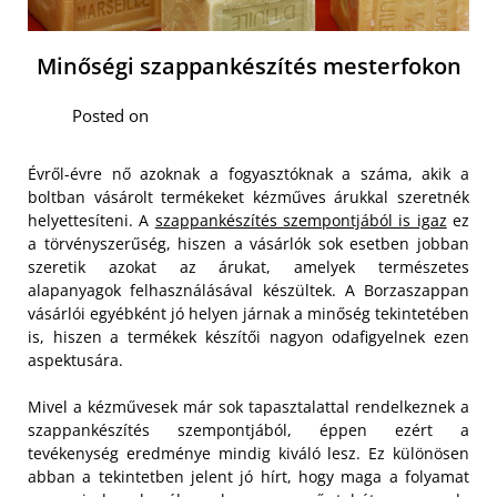
Minőségi szappankészítés mesterfokon
Posted on
Évről-évre nő azoknak a fogyasztóknak a száma, akik a
boltban vásárolt termékeket kézműves árukkal szeretnék
helyettesíteni. A
szappankészítés szempontjából is igaz
ez
a törvényszerűség, hiszen a vásárlók sok esetben jobban
szeretik azokat az árukat, amelyek természetes
alapanyagok felhasználásával készültek. A Borzaszappan
vásárlói egyébként jó helyen járnak a minőség tekintetében
is, hiszen a termékek készítői nagyon odafigyelnek ezen
aspektusára.
Mivel a kézművesek már sok tapasztalattal rendelkeznek a
szappankészítés szempontjából, éppen ezért a
tevékenység eredménye mindig kiváló lesz. Ez különösen
abban a tekintetben jelent jó hírt, hogy maga a folyamat