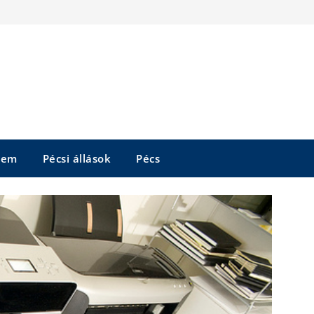
tem
Pécsi állások
Pécs