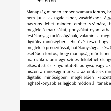
Posted on
Manapság minden ember számára fontos, hog
nem jut el az ügyfelekhez, vásárlókhoz. A
ww
hasznos lehet minden ember számára, hi
megfelelő matricákat, ponyvákat nyomtatha
festékanyag tartósságának, valamint a meg
digitális minőségben lehetővé teszi, hogy
megfelelő precizitással, hatékonysággal készü
esetében fontos, hogy manapság már fehér s
matricákra, ami egy színes felületnél elen
elkészített és kinyomtatott ponyva, vagy ak
hiszen a minőségi munkára az emberek min
digitális minőségben megfelelően képze
leghatékonyabb és legjobb módon állítanak e