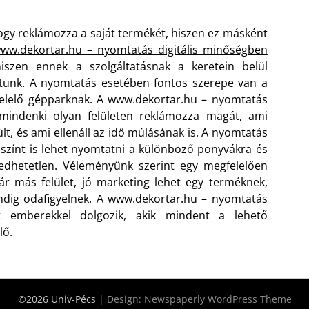
y reklámozza a saját termékét, hiszen ez másként
w.dekortar.hu – nyomtatás digitális minőségben
szen ennek a szolgáltatásnak a keretein belül
tunk. A nyomtatás esetében fontos szerepe van a
felelő gépparknak.
A www.dekortar.hu – nyomtatás
 mindenki olyan felületen reklámozza magát, ami
lt, és ami ellenáll az idő múlásának is. A nyomtatás
zínt is lehet nyomtatni a különböző ponyvákra és
gedhetetlen. Véleményünk szerint egy megfelelően
ár más felület, jó marketing lehet egy terméknek,
dig odafigyelnek. A www.dekortar.hu – nyomtatás
tt emberekkel dolgozik, akik mindent a lehető
lő.
©2026 Univ-Pécs
| Design:
Newspaperly WordPress Theme