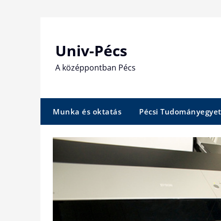
Skip
to
content
Univ-Pécs
A középpontban Pécs
Munka és oktatás
Pécsi Tudományegye