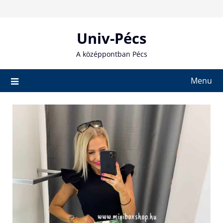
Skip
to
content
Univ-Pécs
A középpontban Pécs
Menu