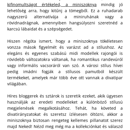
kifinomultságot értékeled, a miniszoknya
mindig jó
lehetőség arra, hogy kitűnj a tömegből. Ez a ruhadarab
nagyszerű alternatívája a miniruhának vagy a
rövidnadrágnak, amennyiben hangsúlyozni szeretnéd a
karcsú lábaidat és a szépségedet.
Hiszen régóta ismert, hogy a miniszoknya tökéletesen
vonzza mások figyelmét és varázst ad a stílushoz. Az
elegáns és egyenes szabású midi modellek rajongói is
rövidebb változatokra váltanak, ha romantikus randevúról
vagy informális vacsoráról van szó. A városi stílus hívei
pedig imádni fogják a stílusos pamutból készült
termékeket, amelyek már több éve ott vannak a divatipar
világában.
Híres bloggerek és sztárok is szeretik ezeket, akik ügyesen
használják az eredeti modelleket a különböző stílusú
megjelenések megalkotásához. Tehát, ha követed a
divatirányzatokat és szeretsz ízlésesen öltözni, akkor a
miniszoknya biztosan rengeteg kellemes pillanatot szerez
majd Neked! Nézd meg még ma a kollekciónkat és válaszd