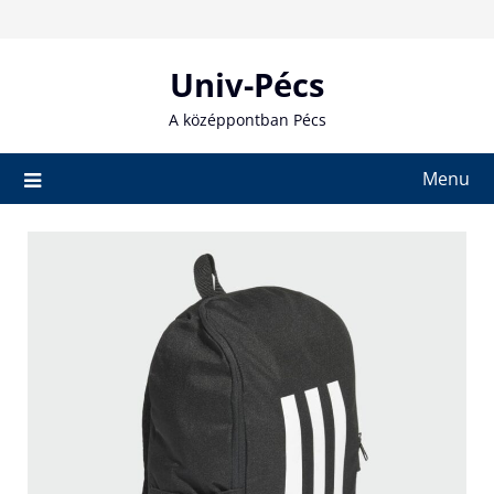
Skip
to
content
Univ-Pécs
A középpontban Pécs
Menu