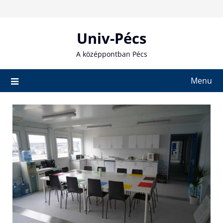
Skip
to
content
Univ-Pécs
A középpontban Pécs
Menu