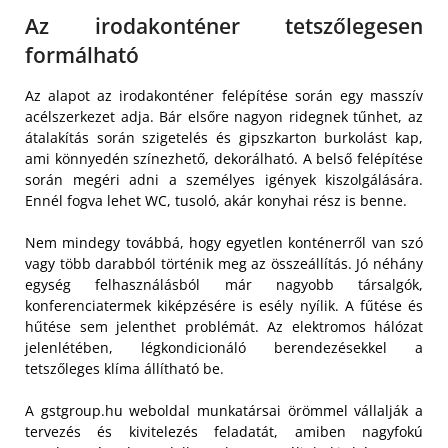
Az irodakonténer tetszőlegesen
formálható
Az alapot az irodakonténer felépítése során egy masszív
acélszerkezet adja. Bár elsőre nagyon ridegnek tűnhet, az
átalakítás során szigetelés és gipszkarton burkolást kap,
ami könnyedén színezhető, dekorálható. A belső felépítése
során megéri adni a személyes igények kiszolgálására.
Ennél fogva lehet WC, tusoló, akár konyhai rész is benne.
Nem mindegy továbbá, hogy egyetlen konténerről van szó
vagy több darabból történik meg az összeállítás. Jó néhány
egység felhasználásból már nagyobb társalgók,
konferenciatermek kiképzésére is esély nyílik. A fűtése és
hűtése sem jelenthet problémát. Az elektromos hálózat
jelenlétében, légkondicionáló berendezésekkel a
tetszőleges klíma állítható be.
A gstgroup.hu weboldal munkatársai örömmel vállalják a
tervezés és kivitelezés feladatát, amiben nagyfokú