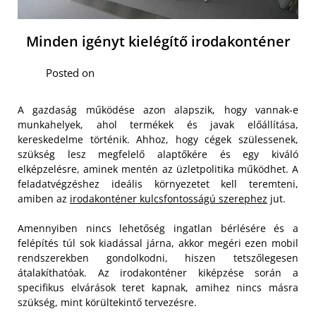
Minden igényt kielégítő irodakonténer
Posted on
A gazdaság működése azon alapszik, hogy vannak-e
munkahelyek, ahol termékek és javak előállítása,
kereskedelme történik. Ahhoz, hogy cégek szülessenek,
szükség lesz megfelelő alaptőkére és egy kiváló
elképzelésre, aminek mentén az üzletpolitika működhet. A
feladatvégzéshez ideális környezetet kell teremteni,
amiben az
irodakonténer kulcsfontosságú szerephez
jut.
Amennyiben nincs lehetőség ingatlan bérlésére és a
felépítés túl sok kiadással járna, akkor megéri ezen mobil
rendszerekben gondolkodni, hiszen tetszőlegesen
átalakíthatóak. Az irodakonténer kiképzése során a
specifikus elvárások teret kapnak, amihez nincs másra
szükség, mint körültekintő tervezésre.