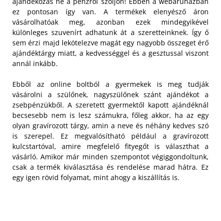
ajándékozás ne a pénzről szóljon! Ebben a webáruházban
ez pontosan így van. A termékek elenyésző áron
vásárolhatóak meg, azonban ezek mindegyikével
különleges szuvenírt adhatunk át a szeretteinknek. Így ő
sem érzi majd lekötelezve magát egy nagyobb összeget érő
ajándéktárgy miatt, a kedvességgel és a gesztussal viszont
annál inkább.
Ebből az online boltból a gyermekek is meg tudják
vásárolni a szülőnek, nagyszülőnek szánt ajándékot a
zsebpénzükből. A szeretett gyermektől kapott ajándéknál
becsesebb nem is lesz számukra, főleg akkor, ha az egy
olyan gravírozott tárgy, amin a neve és néhány kedves szó
is szerepel. Ez megvalósítható például a gravírozott
kulcstartóval, amire megfelelő fityegőt is választhat a
vásárló. Amikor már minden szempontot végiggondoltunk,
csak a termék kiválasztása és rendelése marad hátra. Ez
egy igen rövid folyamat, mint ahogy a kiszállítás is.