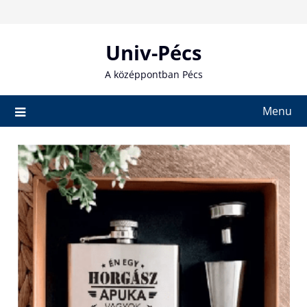
Skip
to
content
Univ-Pécs
A középpontban Pécs
Menu