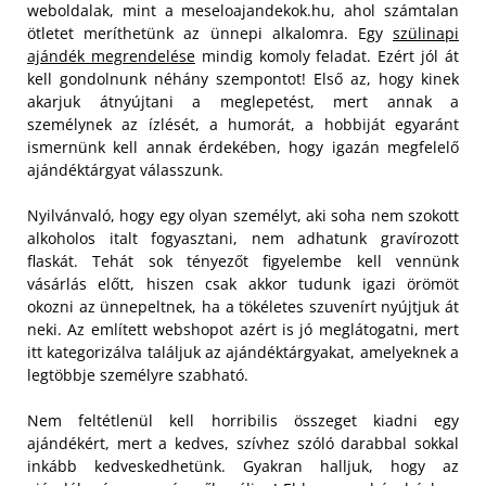
weboldalak, mint a meseloajandekok.hu, ahol számtalan
ötletet meríthetünk az ünnepi alkalomra. Egy
szülinapi
ajándék megrendelése
mindig komoly feladat. Ezért jól át
kell gondolnunk néhány szempontot! Első az, hogy kinek
akarjuk átnyújtani a meglepetést, mert annak a
személynek az ízlését, a humorát, a hobbiját egyaránt
ismernünk kell annak érdekében, hogy igazán megfelelő
ajándéktárgyat válasszunk.
Nyilvánvaló, hogy egy olyan személyt, aki soha nem szokott
alkoholos italt fogyasztani, nem adhatunk gravírozott
flaskát. Tehát sok tényezőt figyelembe kell vennünk
vásárlás előtt, hiszen csak akkor tudunk igazi örömöt
okozni az ünnepeltnek, ha a tökéletes szuvenírt nyújtjuk át
neki. Az említett webshopot azért is jó meglátogatni, mert
itt kategorizálva találjuk az ajándéktárgyakat, amelyeknek a
legtöbbje személyre szabható.
Nem feltétlenül kell horribilis összeget kiadni egy
ajándékért, mert a kedves, szívhez szóló darabbal sokkal
inkább kedveskedhetünk. Gyakran halljuk, hogy az