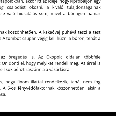
tápolókban, akkor itt az ideje, hogy kipróbáljon egy
g csalódást okozni, a kiváló tulajdonságainak
le való hidratálás sem, mivel a bőr igen hamar
nak köszönhetően. A kakaóvaj puhává teszi a test
t! A tömböt csupán végig kell húzni a bőrön, tehát a
 az öregedés is. Az Ökopolc oldalán többféle
 Ön dönti el, hogy melyiket rendeli meg. Az árral is
ell sok pénzt rászánnia a vásárlásra.
, hogy finom illattal rendelkezik, tehát nem fog
. A 6-os fényvédőfaktornak köszönhetően, akár a
ása.