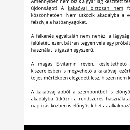
Amennyiben nem bízik a gyárilag készített tes
újdonságot! A
kakaóvaj biztosan nem
fo
köszönhetően. Nem ütközik akadályba a ve
felszívja a hatóanyagokat.
A felkenés egyáltalán nem nehéz, a lágyság
felületét, ezért bátran tegyen vele egy próbá
használat is igazán egyszerű.
A magas E-vitamin révén, késleltethető
kiszerelésben is megvehető a kakaóvaj, ezért
teljes mértékben elégedett lesz, hiszen nem k
A kakaóvaj abból a szempontból is előnyös
akadályba ütközni a rendszeres használata
napozás közben is előnyös lehet az alkalmaz