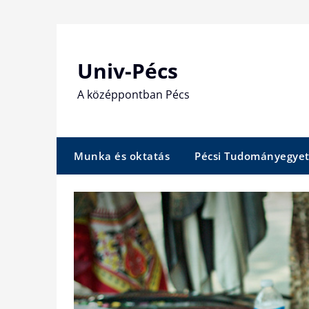
Skip
to
content
Univ-Pécs
A középpontban Pécs
Munka és oktatás
Pécsi Tudományegye