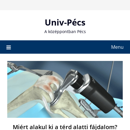
Skip
to
content
Univ-Pécs
A középpontban Pécs
Menu
Miért alakul ki a térd alatti fájdalom?