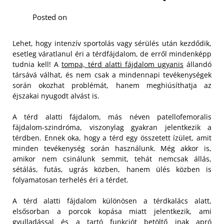
Posted on
Lehet, hogy intenzív sportolás vagy sérülés után kezdődik,
esetleg váratlanul éri a térdfájdalom, de erről mindenképp
tudnia kell! A
tompa, térd alatti fájdalom ugyanis
állandó
társává válhat, és nem csak a mindennapi tevékenységek
során okozhat problémát, hanem meghiúsíthatja az
éjszakai nyugodt alvást is.
A térd alatti fájdalom, más néven patellofemoralis
fájdalom-szindróma, viszonylag gyakran jelentkezik a
térdben. Ennek oka, hogy a térd egy összetett ízület, amit
minden tevékenység során használunk. Még akkor is,
amikor nem csinálunk semmit, tehát nemcsak állás,
sétálás, futás, ugrás közben, hanem ülés közben is
folyamatosan terhelés éri a térdet.
A térd alatti fájdalom különösen a térdkalács alatt,
elsősorban a porcok kopása miatt jelentkezik, ami
gyulladással és a tartó funkciót betöltő inak apró