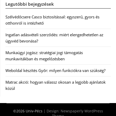
Legutóbbi bejegyzések
Szélvédőcsere Casco biztosítással: egyszerű, gyors és
otthonról is intézhető
Ingatlan adásvételi szerződés: miért elengedhetetlen az
ügyvéd bevonása?
Munkaügyi jogász: stratégiai jogi támogatás
munkavitákban és megelőzésben
Weboldal készítés Győr: milyen funkciókra van szükség?
Matrac akció: hogyan válassz okosan a legjobb ajánlatok
közül
©2026 Univ-Pécs
| Design:
Newspaperly WordPress
Theme