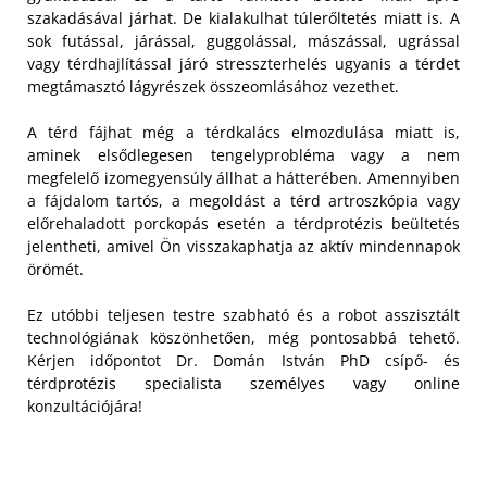
szakadásával járhat. De kialakulhat túlerőltetés miatt is. A
sok futással, járással, guggolással, mászással, ugrással
vagy térdhajlítással járó stresszterhelés ugyanis a térdet
megtámasztó lágyrészek összeomlásához vezethet.
A térd fájhat még a térdkalács elmozdulása miatt is,
aminek elsődlegesen tengelyprobléma vagy a nem
megfelelő izomegyensúly állhat a hátterében. Amennyiben
a fájdalom tartós, a megoldást a térd artroszkópia vagy
előrehaladott porckopás esetén a térdprotézis beültetés
jelentheti, amivel Ön visszakaphatja az aktív mindennapok
örömét.
Ez utóbbi teljesen testre szabható és a robot asszisztált
technológiának köszönhetően, még pontosabbá tehető.
Kérjen időpontot Dr. Domán István PhD csípő- és
térdprotézis specialista személyes vagy online
konzultációjára!