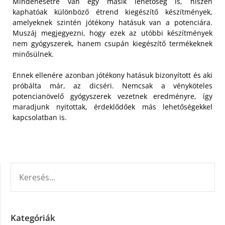
Mindenesetre van egy másik lehetőség is, hiszen
kaphatóak különböző étrend kiegészítő készítmények,
amelyeknek szintén jótékony hatásuk van a potenciára.
Muszáj megjegyezni, hogy ezek az utóbbi készítmények
nem gyógyszerek, hanem csupán kiegészítő termékeknek
minősülnek.
Ennek ellenére azonban jótékony hatásuk bizonyított és aki
próbálta már, az dicséri. Nemcsak a vényköteles
potencianövelő gyógyszerek vezetnek eredményre, így
maradjunk nyitottak, érdeklődőek más lehetőségekkel
kapcsolatban is.
KERESÉS:
Kategóriák