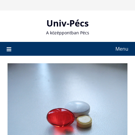
Skip
to
content
Univ-Pécs
A középpontban Pécs
Menu