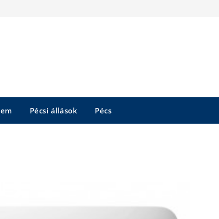
tem
Pécsi állások
Pécs