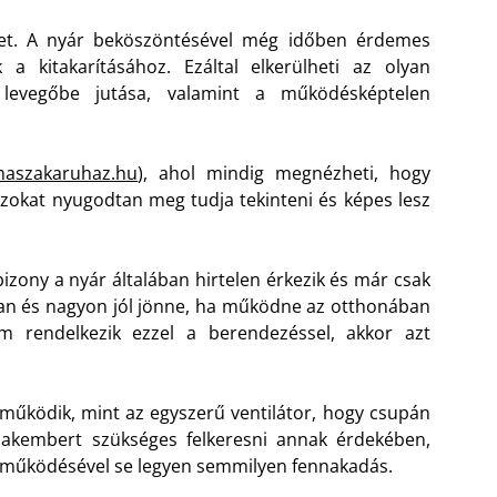
üket. A nyár beköszöntésével még időben érdemes
 a kitakarításához. Ezáltal elkerülheti az olyan
 levegőbe jutása, valamint a működésképtelen
maszakaruhaz.hu
), ahol mindig megnézheti, hogy
 azokat nyugodtan meg tudja tekinteni és képes lesz
izony a nyár általában hirtelen érkezik és már csak
van és nagyon jól jönne, ha működne az otthonában
m rendelkezik ezzel a berendezéssel, akkor azt
működik, mint az egyszerű ventilátor, hogy csupán
Szakembert szükséges felkeresni annak érdekében,
a működésével se legyen semmilyen fennakadás.