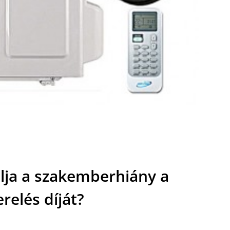
lja a szakemberhiány a
relés díját?