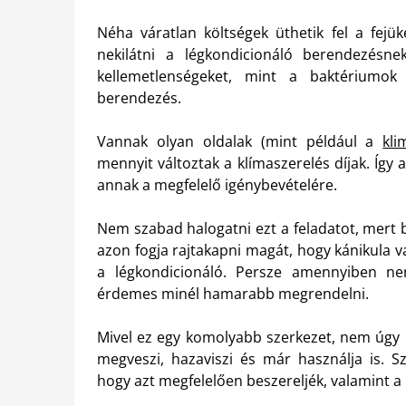
Néha váratlan költségek üthetik fel a fej
nekilátni a légkondicionáló berendezésnek
kellemetlenségeket, mint a baktériumok
berendezés.
Vannak olyan oldalak (mint például a
kli
mennyit változtak a klímaszerelés díjak. Így
annak a megfelelő igénybevételére.
Nem szabad halogatni ezt a feladatot, mert b
azon fogja rajtakapni magát, hogy kánikula 
a légkondicionáló. Persze amennyiben ne
érdemes minél hamarabb megrendelni.
Mivel ez egy komolyabb szerkezet, nem úgy 
megveszi, hazaviszi és már használja is. 
hogy azt megfelelően beszereljék, valamint 