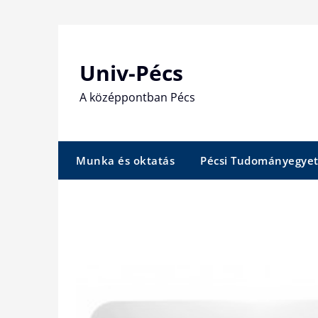
Skip
to
content
Univ-Pécs
A középpontban Pécs
Munka és oktatás
Pécsi Tudományegye