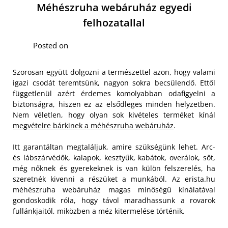
Méhészruha webáruház egyedi
felhozatallal
Posted on
Szorosan együtt dolgozni a természettel azon, hogy valami
igazi csodát teremtsünk, nagyon sokra becsülendő. Ettől
függetlenül azért érdemes komolyabban odafigyelni a
biztonságra, hiszen ez az elsődleges minden helyzetben.
Nem véletlen, hogy olyan sok kivételes terméket kínál
megvételre bárkinek a méhészruha webáruház
.
Itt garantáltan megtaláljuk, amire szükségünk lehet. Arc-
és lábszárvédők, kalapok, kesztyűk, kabátok, overálok, sőt,
még nőknek és gyerekeknek is van külön felszerelés, ha
szeretnék kivenni a részüket a munkából. Az erista.hu
méhészruha webáruház magas minőségű kínálatával
gondoskodik róla, hogy távol maradhassunk a rovarok
fullánkjaitól, miközben a méz kitermelése történik.