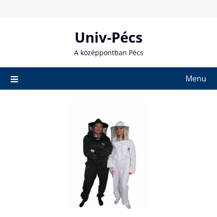
Skip
to
content
Univ-Pécs
A középpontban Pécs
Menu