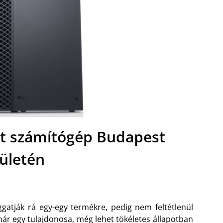
t számítógép Budapest
rületén
ggatják rá egy-egy termékre, pedig nem feltétlenül
 már egy tulajdonosa, még lehet tökéletes állapotban