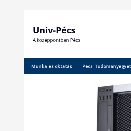
Skip
to
content
Univ-Pécs
A középpontban Pécs
Munka és oktatás
Pécsi Tudományegye