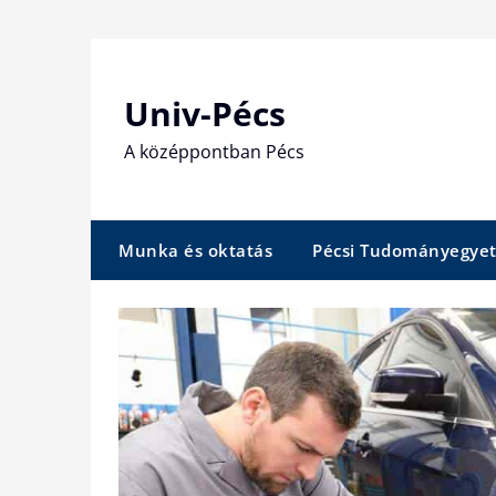
Skip
to
content
Univ-Pécs
A középpontban Pécs
Munka és oktatás
Pécsi Tudományegye