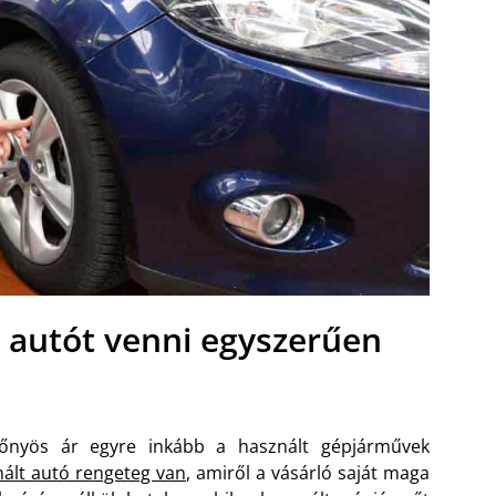
 autót venni egyszerűen
őnyös ár egyre inkább a használt gépjárművek
ált autó rengeteg van
, amiről a vásárló saját maga