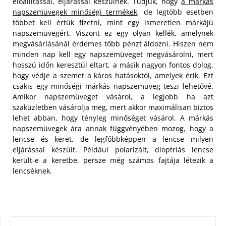
előállítással, eljárással készülnek. Tudjuk, hogy
a márkás
napszemüvegek minőségi termékek
, de legtöbb esetben
többet kell értük fizetni, mint egy ismeretlen márkájú
napszemüvegért. Viszont ez egy olyan kellék, amelynek
megvásárlásánál érdemes több pénzt áldozni. Hiszen nem
minden nap kell egy napszemüveget megvásárolni, mert
hosszú időn keresztül eltart, a másik nagyon fontos dolog,
hogy védje a szemet a káros hatásoktól, amelyek érik.
Ezt
csakis egy minőségi márkás napszemüveg teszi lehetővé.
Amikor napszemüveget vásárol, a legjobb ha azt
szaküzletben vásárolja meg, mert akkor maximálisan biztos
lehet abban, hogy tényleg minőséget vásárol. A márkás
napszemüvegek ára annak függvényében mozog, hogy a
lencse és keret, de legfőbbképpen a lencse milyen
eljárással készült. Például polarizált, dioptriás lencse
került-e a keretbe, persze még számos fajtája létezik a
lencséknek.
KERESÉS: