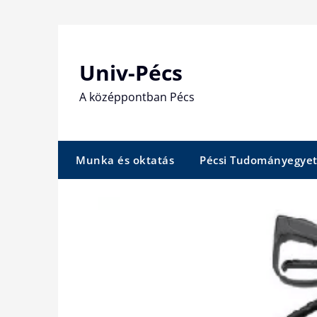
Skip
to
content
Univ-Pécs
A középpontban Pécs
Munka és oktatás
Pécsi Tudományegye