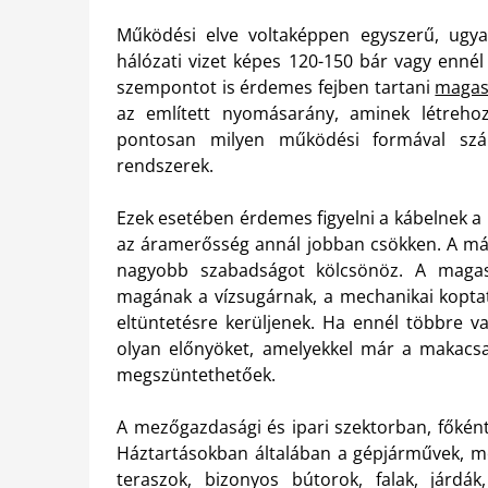
Működési elve voltaképpen egyszerű, ugya
hálózati vizet képes 120-150 bár vagy ennél
szempontot is érdemes fejben tartani
magas
az említett nyomásarány, aminek létreho
pontosan milyen működési formával szám
rendszerek.
Ezek esetében érdemes figyelni a kábelnek a 
az áramerősség annál jobban csökken. A más
nagyobb szabadságot kölcsönöz. A maga
magának a vízsugárnak, a mechanikai kopta
eltüntetésre kerüljenek. Ha ennél többre va
olyan előnyöket, amelyekkel már a makacsa
megszüntethetőek.
A mezőgazdasági és ipari szektorban, főként
Háztartásokban általában a gépjárművek, m
teraszok, bizonyos bútorok, falak, járdá