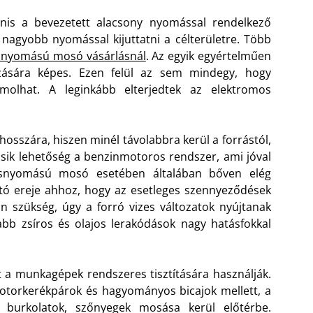
nis a bevezetett alacsony nyomással rendelkező
 nagyobb nyomással kijuttatni a célterületre. Több
nyomású mosó vásárlásnál
. Az egyik egyértelműen
zására képes. Ezen felül az sem mindegy, hogy
olhat. A leginkább elterjedtek az elektromos
hosszára, hiszen minél távolabbra kerül a forrástól,
ik lehetőség a benzinmotoros rendszer, ami jóval
snyomású mosó esetében általában bőven elég
tó ereje ahhoz, hogy az esetleges szennyeződések
n szükség, úgy a forró vizes változatok nyújtanak
bb zsíros és olajos lerakódások nagy hatásfokkal
 a munkagépek rendszeres tisztítására használják.
otorkerékpárok és hagyományos bicajok mellett, a
k, burkolatok, szőnyegek mosása kerül előtérbe.