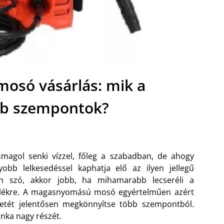
só vásárlás: mik a
bb szempontok?
magol senki vízzel, főleg a szabadban, de ahogy
yobb lelkesedéssel kaphatja elő az ilyen jellegű
an szó, akkor jobb, ha mihamarabb lecseréli a
ülékre. A magasnyomású mosó egyértelműen azért
letét jelentősen megkönnyítse több szempontból.
unka nagy részét.