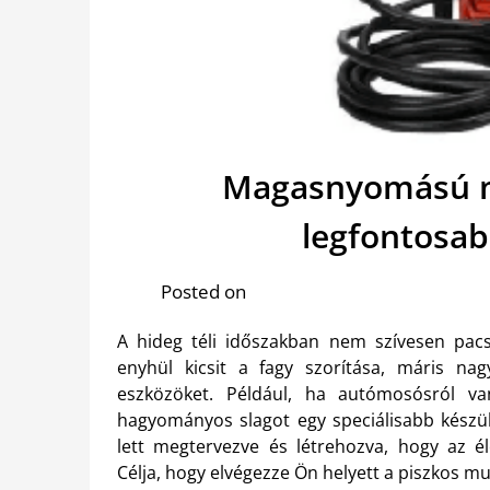
Magasnyomású mo
legfontosa
Posted on
A hideg téli időszakban nem szívesen pacs
enyhül kicsit a fagy szorítása, máris nag
eszközöket. Például, ha autómosósról v
hagyományos slagot egy speciálisabb kész
lett megtervezve és létrehozva, hogy az é
Célja, hogy elvégezze Ön helyett a piszkos m