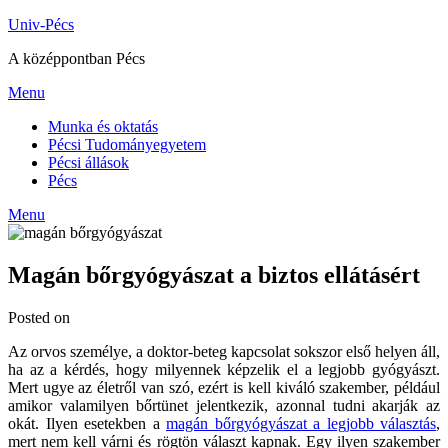
Skip
Univ-Pécs
to
A középpontban Pécs
content
Menu
Munka és oktatás
Pécsi Tudományegyetem
Pécsi állások
Pécs
Menu
Magán bőrgyógyászat a biztos ellátásért
Posted on
Az orvos személye, a doktor-beteg kapcsolat sokszor első helyen áll,
ha az a kérdés, hogy milyennek képzelik el a legjobb gyógyászt.
Mert ugye az életről van szó, ezért is kell kiváló szakember, például
amikor valamilyen bőrtünet jelentkezik, azonnal tudni akarják az
okát. Ilyen esetekben a
magán bőrgyógyászat a legjobb választás
,
mert nem kell várni és rögtön választ kapnak. Egy ilyen szakember