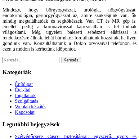
Mindegy, hogy bőrgyógyászat, urológia, nőgyógyászat,
endokrinológia, gerincgyógyászat az, amire szükségünk van, ők
mindig megtalálhatóak és segítőkészek. Van CT és MR gép is,
emellett pedig a koronavírussal kapcsolatban is fel tudnak
világosítani. Még ügyeleti baleseti sebészeti ellátással is
rendelkezésre állnak, tehát bármikor fordulhatunk hozzájuk, ha ilyen
gondunk van. Konzultálhatunk a Dokio orvosaival telefonon és
ezen a módon is kérhetünk időpontot.
Keresés:
Kategóriák
Építőipar
Étel-Ital
Ingatlanok
Szolgáltatás
Weblap készítés
Kapcsolat
Legutóbbi bejegyzések
Szélvédőcsere Casco biztosítással: egyszerű, gyors és