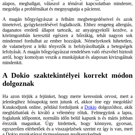
alapos, meghallgat, válaszol a témával kapcsolatban mindenre,
megoldja a problémákat és megnyugtatja a pácienst.
A magán bőrgyógyászat a felhám megbetegedéseivel és azok
tüneteivel, gyógykezelésével foglalkozik. Ehhez rengeteg allergiás,
daganatos eredetű állapot tartozik, az anyajegyektől kezdve, a
körömgombán keresztül egészen a bőrrákig, tehát nagyon sok
mindennel fordulhat az ember hozzájuk. Némelyeknek hihetetlen,
de valamelyest a lelki tényezők is befolyásolhatják a betegségek
lefolyását. A magán bőrgyógyászat rendelésen való részvétel biztosít
arról, hogy komolyan veszik a munkájukat és alaposan kivizsgálnak
mindenkit.
A Dokio szaktekintélyei korrekt módon
dolgoznak
Ha azon törjük a fejünket, hogy merre keressünk orvost, mert a
jelenlegihez hónapokig nem jutunk el, akkor íme egy megoldás!
Kutakodjunk online, például forduljunk a
Dokio
dolgozóihoz, akik
megbízhatóak és kiváló a vélemény róluk. Felmegyünk a lapra,
foglalunk időpontot, normális időn belül kapunk is és máris jobban
érezzük magunkat. Úgy hirdetnek, hogy könnyen, gyorsan,
egyszerűen elérhetőek és a visszajelzések szerint ez így is van, mert
a Dokio munkatársai tisztességesen tevékenykednek.