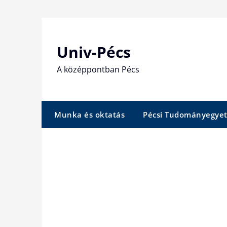
Skip
to
content
Univ-Pécs
A középpontban Pécs
Munka és oktatás
Pécsi Tudományegye