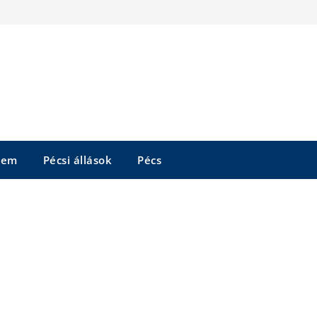
tem
Pécsi állások
Pécs