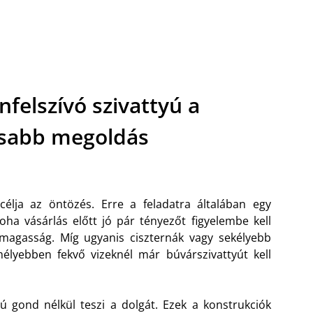
nfelszívó szivattyú a
isabb megoldás
célja az öntözés. Erre a feladatra általában egy
noha vásárlás előtt jó pár tényezőt figyelembe kell
magasság. Míg ugyanis ciszternák vagy sekélyebb
lyebben fekvő vizeknél már búvárszivattyút kell
tyú gond nélkül teszi a dolgát. Ezek a konstrukciók