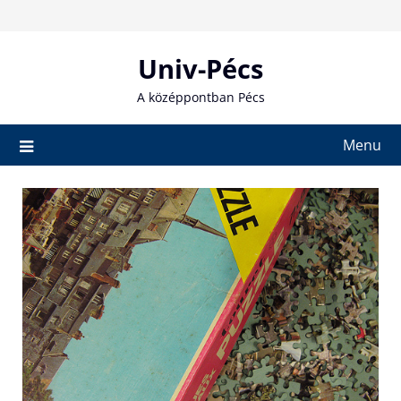
Skip
to
content
Univ-Pécs
A középpontban Pécs
Menu