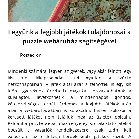
Legyünk a legjobb játékok tulajdonosai a
puzzle webáruház segítségével
Posted on
Mindenki számára, legyen az gyerek, vagy akár felnőtt, egy
kis játék kikapcsolódást tud nyújtani a szürke
hétköznapokban. A játék által akár a felnőttek is egy kis
időre gyereknek érezhetik magukat, elszakadhatnak a
külvilágtól, levetkőzhetik a mindennapos gondok,
kötelezettségek terhét. Érdemes a legjobb játékok után
akár a webáruházakban is kutakodni, hiszen sokszor a
keresett játékot nem találjuk meg az üzletek polcain.
Például a puzzle webáruház rengeteg szórakoztató játékot
bocsájt a vásárlók rendelkezésére, csak tudni kell
választani az érdekesnél-érdekesebb játékok közül.
A