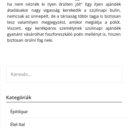
ha nem néznék ki ilyen őrülten jól!” Egy ilyen ajándék
átadásakor nagy vigasság kerekedik a szülinapi bulin,
nemcsak az ünnepelt, de a társaság többi tagja is biztosan
tesz valamilyen megjegyzést, amikor meglátja a pólót.
Viszont, egy kerékpáros személynek szülinapi ajándék
gyanánt vásárolhat foszforeszkáló poén mellényt is, hiszen
biztosan örülni fog neki.
KERESÉS:
Kategóriák
Építőipar
Étel-Ital