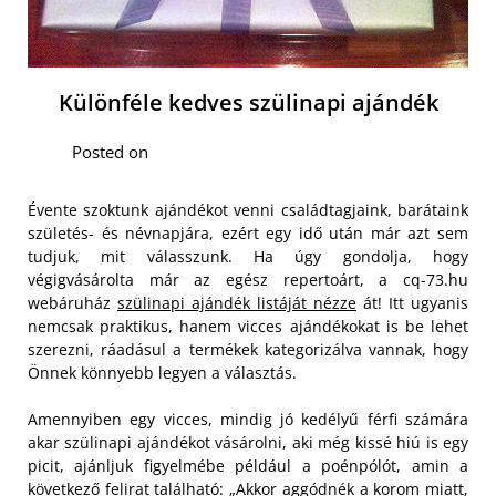
Különféle kedves szülinapi ajándék
Posted on
Évente szoktunk ajándékot venni családtagjaink, barátaink
születés- és névnapjára, ezért egy idő után már azt sem
tudjuk, mit válasszunk. Ha úgy gondolja, hogy
végigvásárolta már az egész repertoárt, a cq-73.hu
webáruház
szülinapi ajándék listáját nézze
át! Itt ugyanis
nemcsak praktikus, hanem vicces ajándékokat is be lehet
szerezni, ráadásul a termékek kategorizálva vannak, hogy
Önnek könnyebb legyen a választás.
Amennyiben egy vicces, mindig jó kedélyű férfi számára
akar szülinapi ajándékot vásárolni, aki még kissé hiú is egy
picit, ajánljuk figyelmébe például a poénpólót, amin a
következő felirat található: „Akkor aggódnék a korom miatt,