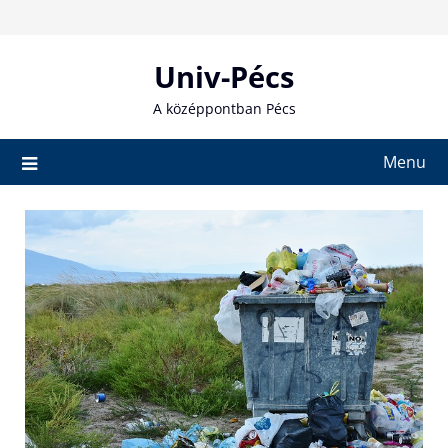
Skip
to
content
Univ-Pécs
A középpontban Pécs
Menu