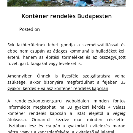
Konténer rendelés Budapesten
Posted on
Sok lakóterületnek lehet gondja a szemétszállítással és
ebbe nem csupán az átlagos kommunális hulladékot kell
érteni, hanem az építési törmeléket és az összegyűjtött
füvet, gazt, faágakat vagy leveleket is.
Amennyiben Önnek is ilyesféle szolgáltatásra volna
szüksége, akkor bizonyára megfordulhat a fejében
33
gyakori kérdés + válasz konténer rendelés kapcsán
.
A rendeles.kontener.guru weboldalon minden fontos
információt megkaphat, ha 33 gyakori kérdés + válasz
konténer rendelés kapcsán a listát elejétől a végéig
átolvassa. Onnantól kezdve már minden részlettel
tisztában lesz és csupán a gyakorlati kivitelezés marad
hátra, vagyis a kapcsolatfelvétel a kivitelező vállalattal.