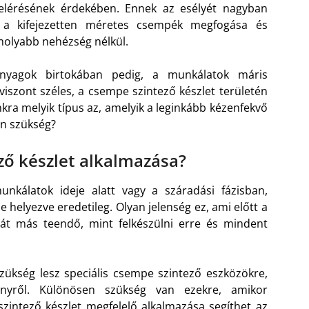
elérésének érdekében. Ennek az esélyét nagyban
 a kifejezetten méretes csempék megfogása és
molyabb nehézség nélkül.
anyagok birtokában pedig, a munkálatok máris
viszont széles, a csempe szintező készlet területén
a melyik típus az, amelyik a leginkább kézenfekvő
án szükség?
ző készlet alkalmazása?
nkálatok ideje alatt vagy a száradási fázisban,
e helyezve eredetileg. Olyan jelenség ez, ami előtt a
hát más teendő, mint felkészülni erre és mindent
ükség lesz speciális csempe szintező eszközökre,
nyről. Különösen szükség van ezekre, amikor
intező készlet megfelelő alkalmazása segíthet az