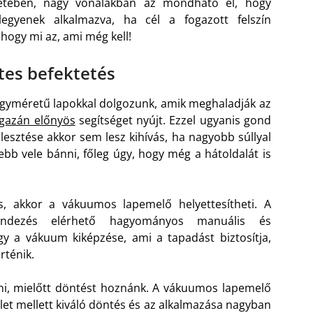
ntetében, nagy vonalakban az mondható el, hogy
egyenek alkalmazva, ha cél a fogazott felszín
hogy mi az, ami még kell!
tes befektetés
agyméretű lapokkal dolgozunk, amik meghaladják az
gazán előnyös
segítséget nyújt. Ezzel ugyanis gond
lesztése akkor sem lesz kihívás, ha nagyobb súllyal
bb vele bánni, főleg úgy, hogy még a hátoldalát is
, akkor a vákuumos lapemelő helyettesítheti. A
erendezés elérhető hagyományos manuális és
ogy a vákuum kiképzése, ami a tapadást biztosítja,
rténik.
i, mielőtt döntést hoznánk. A vákuumos lapemelő
let mellett kiváló döntés és az alkalmazása nagyban