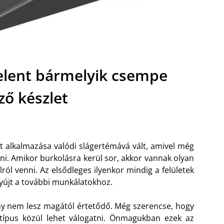
jelent bármelyik csempe
ző készlet
t alkalmazása valódi slágertémává vált, amivel még
ni. Amikor burkolásra kerül sor, akkor vannak olyan
ról venni. Az elsődleges ilyenkor mindig a felületek
nyújt a további munkálatokhoz.
y nem lesz magától értetődő. Még szerencse, hogy
ípus közül lehet válogatni. Önmagukban ezek az