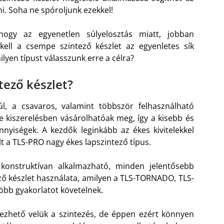
ni. Soha ne spóroljunk ezekkel!
ogy az egyenetlen súlyelosztás miatt, jobban
kell a csempe szintező készlet az egyenletes sík
lyen típust válasszunk erre a célra?
tező készlet?
l, a csavaros, valamint többször felhasználható
 kiszerelésben vásárolhatóak meg, így a kisebb és
yiségek. A kezdők leginkább az ékes kivitelekkel
t a TLS-PRO nagy ékes lapszintező típus.
 konstruktívan alkalmazható, minden jelentősebb
ező készlet használata, amilyen a TLS-TORNADO, TLS-
öbb gyakorlatot követelnek.
ezhető velük a szintezés, de éppen ezért könnyen