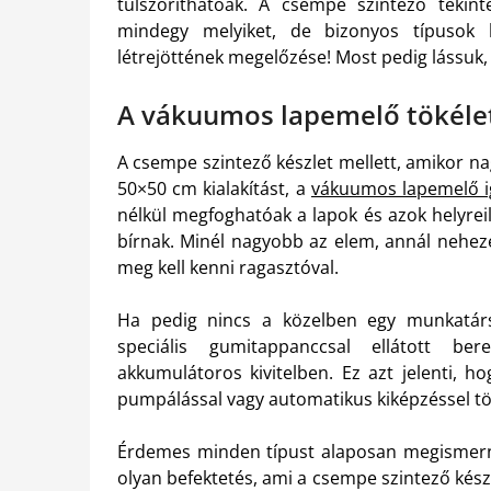
túlszoríthatóak. A csempe szintező teki
mindegy melyiket, de bizonyos típusok l
létrejöttének megelőzése! Most pedig lássuk, 
A vákuumos lapemelő tökéle
A csempe szintező készlet mellett, amikor n
50×50 cm kialakítást, a
vákuumos lapemelő i
nélkül megfoghatóak a lapok és azok helyreil
bírnak. Minél nagyobb az elem, annál neheze
meg kell kenni ragasztóval.
Ha pedig nincs a közelben egy munkatárs
speciális gumitappanccsal ellátott b
akkumulátoros kivitelben. Ez azt jelenti, h
pumpálással vagy automatikus kiképzéssel tö
Érdemes minden típust alaposan megismern
olyan befektetés, ami a csempe szintező kész