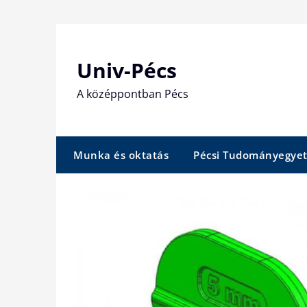
Skip
to
content
Univ-Pécs
A középpontban Pécs
Munka és oktatás
Pécsi Tudományegye