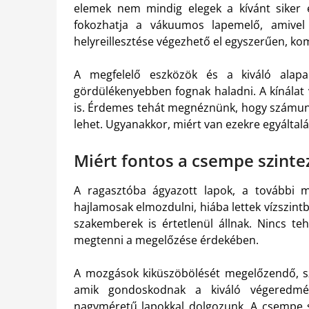
elemek nem mindig elegek a kívánt siker 
fokozhatja a vákuumos lapemelő, amivel
helyreillesztése végezhető el egyszerűen, ko
A megfelelő eszközök és a kiváló alap
gördülékenyebben fognak haladni. A kínálat 
is. Érdemes tehát megnéznünk, hogy számunkr
lehet. Ugyanakkor, miért van ezekre egyáltal
Miért fontos a csempe szinte
A ragasztóba ágyazott lapok, a további mu
hajlamosak elmozdulni, hiába lettek vízszintb
szakemberek is értetlenül állnak. Nincs te
megtenni a megelőzése érdekében.
A mozgások kiküszöbölését megelőzendő, sz
amik gondoskodnak a kiváló végeredmé
nagyméretű lapokkal dolgozunk. A csempe sz