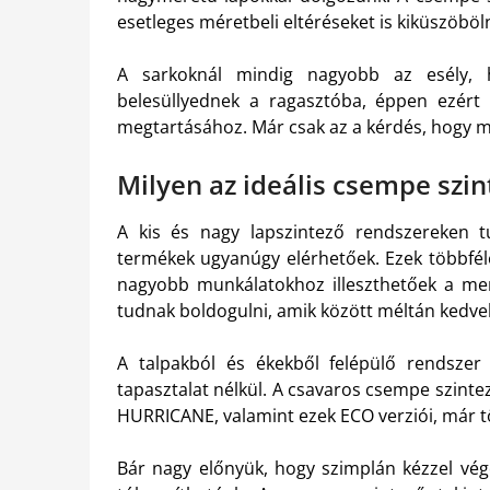
esetleges méretbeli eltéréseket is kiküszöböl
A sarkoknál mindig nagyobb az esély, h
belesüllyednek a ragasztóba, éppen ezért 
megtartásához. Már csak az a kérdés, hogy mi
Milyen az ideális csempe szin
A kis és nagy lapszintező rendszereken tú
termékek ugyanúgy elérhetőek. Ezek többféle
nagyobb munkálatokhoz illeszthetőek a menn
tudnak boldogulni, amik között méltán kedvel
A talpakból és ékekből felépülő rendszer
tapasztalat nélkül. A csavaros csempe szint
HURRICANE, valamint ezek ECO verziói, már t
Bár nagy előnyük, hogy szimplán kézzel vég