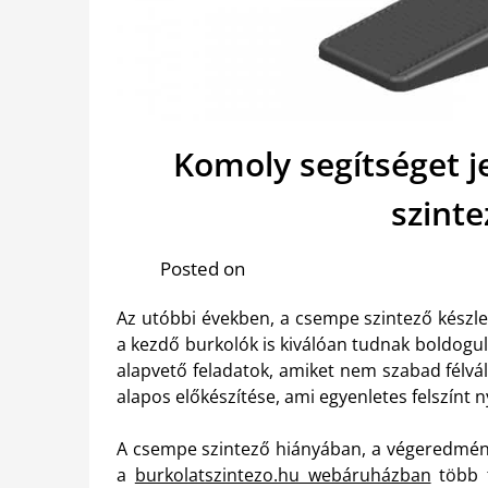
Komoly segítséget 
szinte
Posted on
Az utóbbi években, a csempe szintező készle
a kezdő burkolók is kiválóan tudnak boldogul
alapvető feladatok, amiket nem szabad félváll
alapos előkészítése, ami egyenletes felszínt 
A csempe szintező hiányában, a végeredmén
a
burkolatszintezo.hu webáruházban
több t