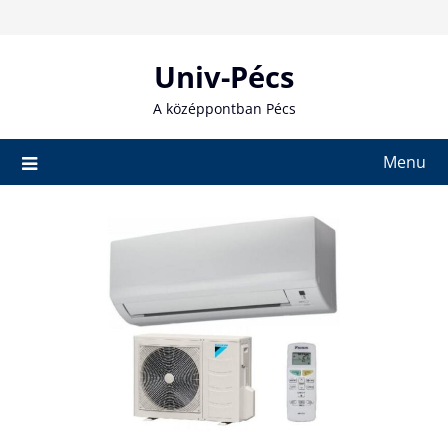
Skip
to
content
Univ-Pécs
A középpontban Pécs
Menu