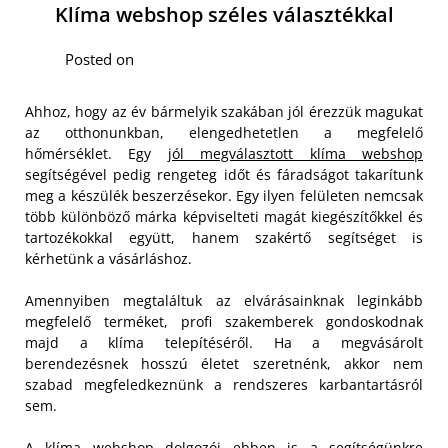
Klíma webshop széles választékkal
Posted on
Ahhoz, hogy az év bármelyik szakában jól érezzük magukat
az otthonunkban, elengedhetetlen a megfelelő
hőmérséklet. Egy
jól megválasztott klíma webshop
segítségével pedig rengeteg időt és fáradságot takarítunk
meg a készülék beszerzésekor. Egy ilyen felületen nemcsak
több különböző márka képviselteti magát kiegészítőkkel és
tartozékokkal együtt, hanem szakértő segítséget is
kérhetünk a vásárláshoz.
Amennyiben megtaláltuk az elvárásainknak leginkább
megfelelő terméket, profi szakemberek gondoskodnak
majd a klíma telepítéséről. Ha a megvásárolt
berendezésnek hosszú életet szeretnénk, akkor nem
szabad megfeledkeznünk a rendszeres karbantartásról
sem.
A klíma webshop dolgozói ebben is a segítségünkre