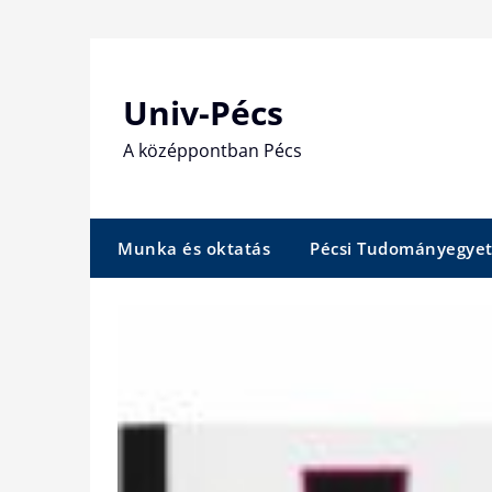
Skip
to
content
Univ-Pécs
A középpontban Pécs
Munka és oktatás
Pécsi Tudományegye