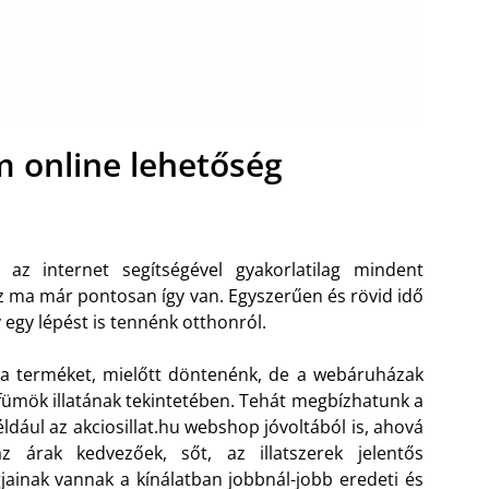
m online lehetőség
z internet segítségével gyakorlatilag mindent
z ma már pontosan így van. Egyszerűen és rövid idő
 egy lépést is tennénk otthonról.
i a terméket, mielőtt döntenénk, de a webáruházak
rfümök illatának tekintetében. Tehát megbízhatunk a
dául az akciosillat.hu webshop jóvoltából is, ahová
z árak kedvezőek, sőt, az illatszerek jelentős
inak vannak a kínálatban jobbnál-jobb eredeti és