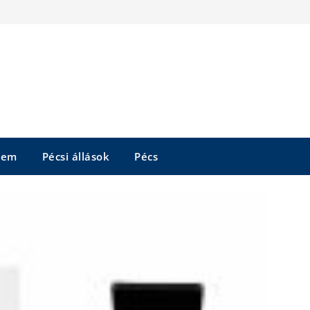
tem
Pécsi állások
Pécs