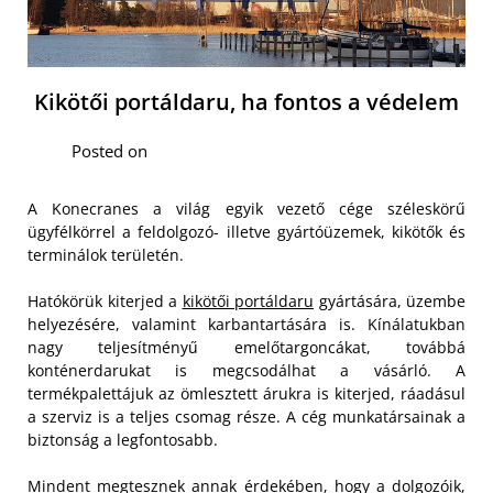
Kikötői portáldaru, ha fontos a védelem
Posted on
A Konecranes a világ egyik vezető cége széleskörű
ügyfélkörrel a feldolgozó- illetve gyártóüzemek, kikötők és
terminálok területén.
Hatókörük kiterjed a
kikötői portáldaru
gyártására, üzembe
helyezésére, valamint karbantartására is. Kínálatukban
nagy teljesítményű emelőtargoncákat, továbbá
konténerdarukat is megcsodálhat a vásárló. A
termékpalettájuk az ömlesztett árukra is kiterjed, ráadásul
a szerviz is a teljes csomag része. A cég munkatársainak a
biztonság a legfontosabb.
Mindent megtesznek annak érdekében, hogy a dolgozóik,