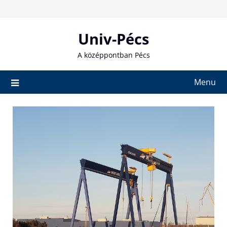
Skip
to
content
Univ-Pécs
A középpontban Pécs
Menu