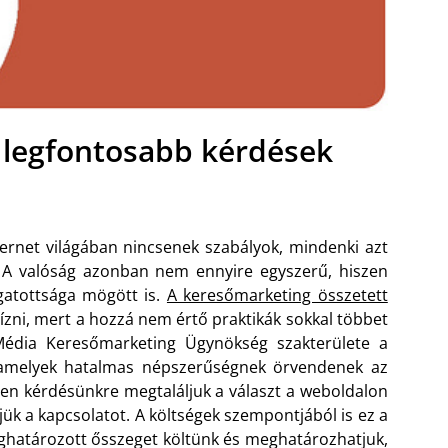
 legfontosabb kérdések
ernet világában nincsenek szabályok, mindenki azt
. A valóság azonban nem ennyire egyszerű, hiszen
gatottsága mögött is.
A keresőmarketing összetett
ízni, mert a hozzá nem értő praktikák sokkal többet
Média Keresőmarketing Ügynökség szakterülete a
k, amelyek hatalmas népszerűségnek örvendenek az
en kérdésünkre megtaláljuk a választ a weboldalon
ük a kapcsolatot. A költségek szempontjából is ez a
ghatározott ősszeget költünk és meghatározhatjuk,