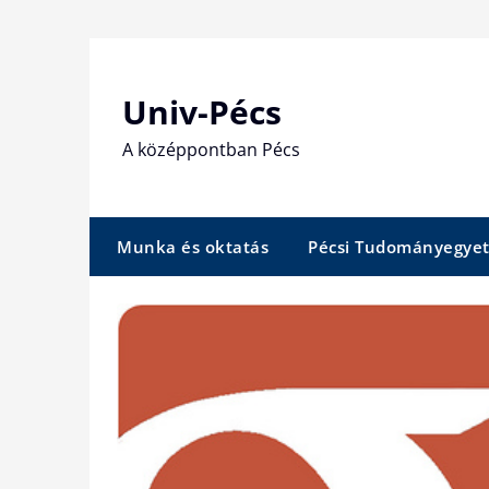
Skip
to
content
Univ-Pécs
A középpontban Pécs
Munka és oktatás
Pécsi Tudományegye