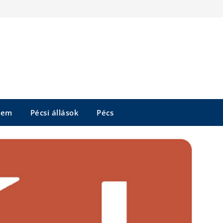
tem
Pécsi állások
Pécs