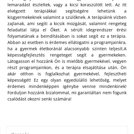
lemaradást észleltek, vagy a kicsi koraszülött lett. Az itt
elvégzett terápiákkal segítségére lehetünk a
kisgyermekeknek valamint a szülőknek. A terápiáink vízben
zajlanak, ami segíti a kicsik mozgását, valamint rengeteg
feladattal látja el Őket. A sérült idegrendszer érési
folyamatának a beindításában is sokat segít ez a terápia.
Abban az esetben is érdemes ellátogatni a programjainkra,
ha a gyermek életkoránál alacsonyabb szinten teljesít.
A
képességfejlesztés rengeteget segít a gyermekeken.
Látogasson el hozzánk Ön is mielőbb gyermekével, vegyen
részt programjainkon, és a terápia elsajátítása után, Ön
akár otthon is foglalkozhat gyermekével, fejlesztheti
képességét! Ez egy olyan egyedülálló lehetőség, melyet
érdemes mindenképpen igénybe vennie mindenkinek!
Forduljon hozzánk bizalommal, mi garantáltan nem fogunk
csalódást okozni senki számára!
KERESÉS: