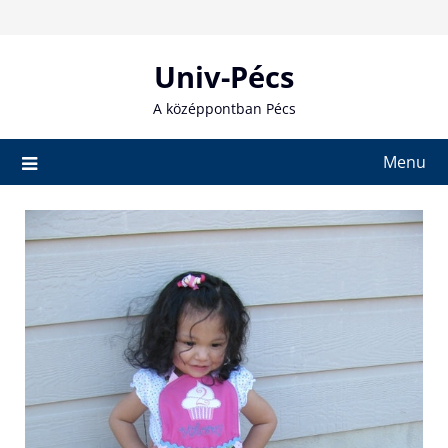
Skip
to
content
Univ-Pécs
A középpontban Pécs
Menu