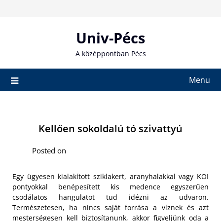
Skip
to
content
Univ-Pécs
A középpontban Pécs
Menu
Kellően sokoldalú tó szivattyú
Posted on
Egy ügyesen kialakított sziklakert, aranyhalakkal vagy KOI
pontyokkal benépesített kis medence egyszerűen
csodálatos hangulatot tud idézni az udvaron.
Természetesen, ha nincs saját forrása a víznek és azt
mesterségesen kell biztosítanunk, akkor figyeljünk oda a