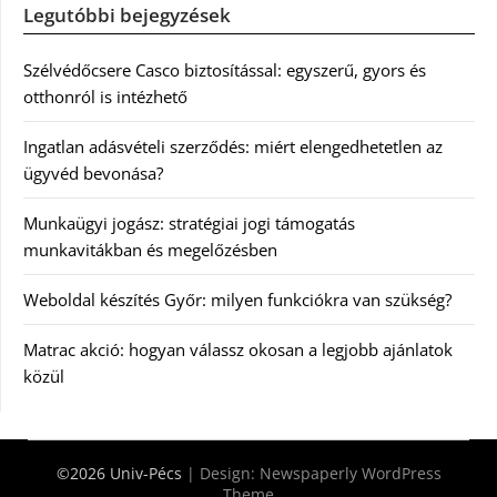
Legutóbbi bejegyzések
Szélvédőcsere Casco biztosítással: egyszerű, gyors és
otthonról is intézhető
Ingatlan adásvételi szerződés: miért elengedhetetlen az
ügyvéd bevonása?
Munkaügyi jogász: stratégiai jogi támogatás
munkavitákban és megelőzésben
Weboldal készítés Győr: milyen funkciókra van szükség?
Matrac akció: hogyan válassz okosan a legjobb ajánlatok
közül
©2026 Univ-Pécs
| Design:
Newspaperly WordPress
Theme