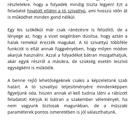
részletekre, hogy a folyadék mindig tiszta legyen! Ezt a
feladatot
hivatott ellátni a tó szivattyú
, ami hosszú időn át
is működhet minden gond nélkül.
Egy kis szökőkút már csak ránézésre is felüdítő, de a
lényege az, hogy a vizet oxigénben dúsítsa, hogy aztán a
halak remekül érezzék magukat. A tó szivattyú többféle
funkciót is ellát annak függvényében, hogy milyen módon
akarjuk használni. Azzal a folyadékot bátran mozgathatjuk,
akár egyik részről a másikra, de szükség esetén leszívó
egységként is működik.
A benne rejlő lehetőségeknek csakis a képzeletünk szab
határt. A tó szivattyú teljesítményére mindenképpen
figyeljünk oda, hiszen annak el kell tudnia látni a rábízott
feladatot! Kérjük ki bátran a szakember véleményét, ha
nem vagyunk biztosak magunkban, de a műszaki
paraméterek pontos ismeretében is jól választhatunk.