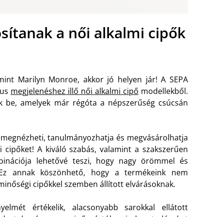
osítanak a női alkalmi cipők
mint Marilyn Monroe, akkor jó helyen jár! A SEPA
kus
megjelenéshez illő női alkalmi cipő
modellekből.
juk be, amelyek már régóta a népszerűség csúcsán
l megnézheti, tanulmányozhatja és megvásárolhatja
i cipőket!
A kiváló szabás, valamint a szakszerűen
mbinációja lehetővé teszi, hogy nagy örömmel és
t. Ez annak köszönhető, hogy a termékeink nem
inőségi cipőkkel szemben állított elvárásoknak.
elmét értékelik, alacsonyabb sarokkal ellátott