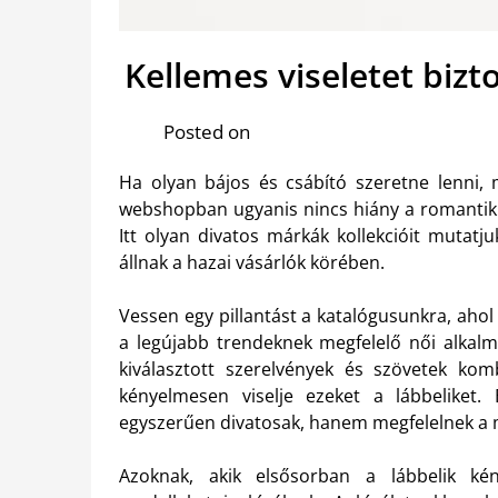
Kellemes viseletet bizt
Posted on
Ha olyan bájos és csábító szeretne lenni, 
webshopban ugyanis nincs hiány a romanti
Itt olyan divatos márkák kollekcióit mutat
állnak a hazai vásárlók körében.
Vessen egy pillantást a katalógusunkra, aho
a legújabb trendeknek megfelelő női alkalm
kiválasztott szerelvények és szövetek ko
kényelmesen viselje ezeket a lábbelike
egyszerűen divatosak, hanem megfelelnek a m
Azoknak, akik elsősorban a lábbelik kény