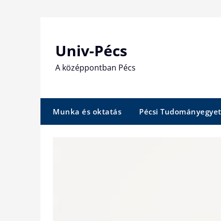
Skip
to
content
Univ-Pécs
A középpontban Pécs
Munka és oktatás
Pécsi Tudományegye