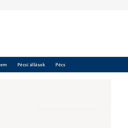
tem
Pécsi állások
Pécs