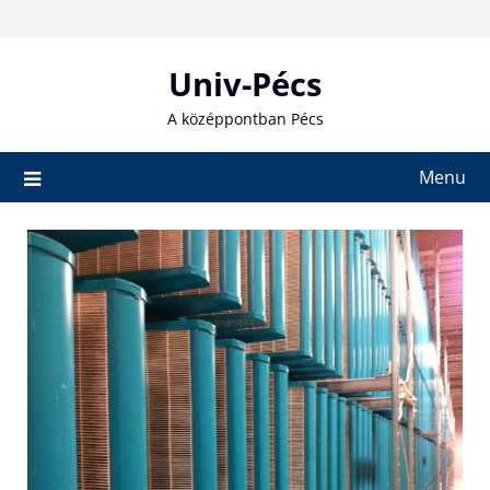
Skip
to
content
Univ-Pécs
A középpontban Pécs
Menu