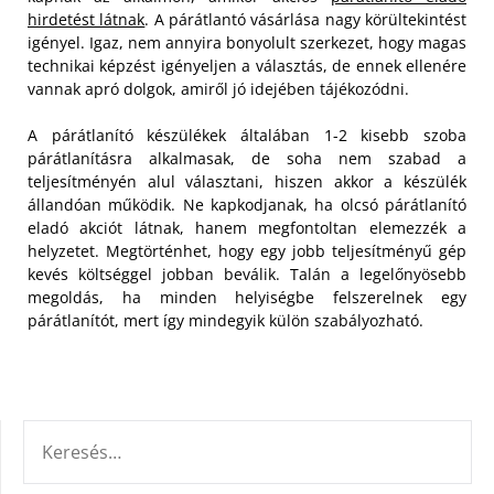
hirdetést látnak
. A párátlantó vásárlása nagy körültekintést
igényel. Igaz, nem annyira bonyolult szerkezet, hogy magas
technikai képzést igényeljen a választás, de ennek ellenére
vannak apró dolgok, amiről jó idejében tájékozódni.
A párátlanító készülékek általában 1-2 kisebb szoba
párátlanításra alkalmasak, de soha nem szabad a
teljesítményén alul választani, hiszen akkor a készülék
állandóan működik. Ne kapkodjanak, ha olcsó párátlanító
eladó akciót látnak, hanem megfontoltan elemezzék a
helyzetet. Megtörténhet, hogy egy jobb teljesítményű gép
kevés költséggel jobban beválik. Talán a legelőnyösebb
megoldás, ha minden helyiségbe felszerelnek egy
párátlanítót, mert így mindegyik külön szabályozható.
KERESÉS: