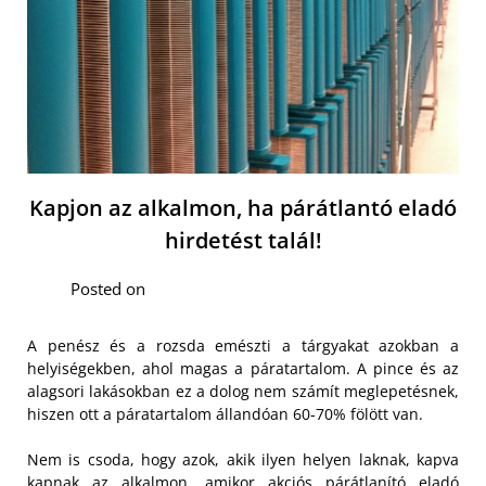
Kapjon az alkalmon, ha párátlantó eladó
hirdetést talál!
Posted on
A penész és a rozsda emészti a tárgyakat azokban a
helyiségekben, ahol magas a páratartalom. A pince és az
alagsori lakásokban ez a dolog nem számít meglepetésnek,
hiszen ott a páratartalom állandóan 60-70% fölött van.
Nem is csoda, hogy azok, akik ilyen helyen laknak, kapva
kapnak az alkalmon, amikor akciós
párátlanító eladó