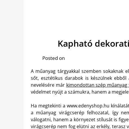
Kapható dekorat
Posted on
A műanyag tárgyakkal szemben sokaknak ell
sőt, esztétikus darabok is készülnek ebből
nevelésére már
kimondottan szép műanyag 
védelmet nyújt a számukra, hanem a megjele
Ha megtekinti a www.edenyshop.hu kínálatát
a műanyag virágcserép felhozatal, így ne
válogatni, hanem a környezet stílusát is fig
virágcserép nem fog elütni az erkély, teras