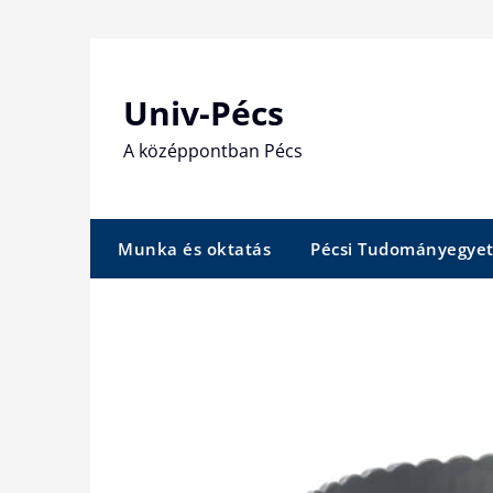
Skip
to
content
Univ-Pécs
A középpontban Pécs
Munka és oktatás
Pécsi Tudományegye