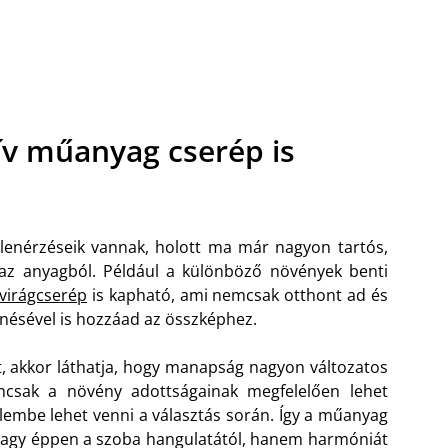
ív műanyag cserép is
enérzéseik vannak, holott ma már nagyon tartós,
 az anyagból. Például a különböző növények benti
virágcserép
is kapható, ami nemcsak otthont ad és
nésével is hozzáad az összképhez.
, akkor láthatja, hogy manapság nagyon változatos
mcsak a növény adottságainak megfelelően lehet
yelembe lehet venni a választás során. Így a műanyag
z vagy éppen a szoba hangulatától, hanem harmóniát