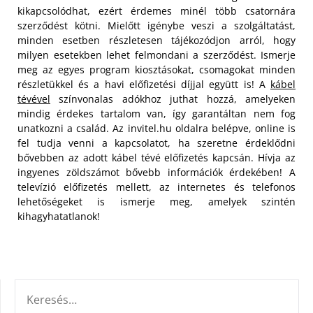
kikapcsolódhat, ezért érdemes minél több csatornára
szerződést kötni. Mielőtt igénybe veszi a szolgáltatást,
minden esetben részletesen tájékozódjon arról, hogy
milyen esetekben lehet felmondani a szerződést. Ismerje
meg az egyes program kiosztásokat, csomagokat minden
részletükkel és a havi előfizetési díjjal együtt is! A
kábel
tévével
színvonalas adókhoz juthat hozzá, amelyeken
mindig érdekes tartalom van, így garantáltan nem fog
unatkozni a család. Az invitel.hu oldalra belépve, online is
fel tudja venni a kapcsolatot, ha szeretne érdeklődni
bővebben az adott kábel tévé előfizetés kapcsán. Hívja az
ingyenes zöldszámot bővebb információk érdekében! A
televízió előfizetés mellett, az internetes és telefonos
lehetőségeket is ismerje meg, amelyek szintén
kihagyhatatlanok!
KERESÉS: