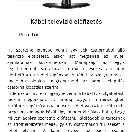
Kábel televízió előfizetés
Posted on
Ha szeretne igénybe venni egy sok csatornából álló
televízió előfizetést, akkor azt megteheti az Invitel
ajánlatainak köszönhetően. Manapság az egyik
legelterjedtebb szórakozási forma a tévézés, ami már
elérhető áron vehető igénybe. A
kábel tv szolgáltatás
az
invitel.hu oldalon megismerhető az adott település
csatorna kiosztása szerint.
Érdemes az Inviteltől igénybe venni a kábel tv szolgáltatást,
hiszen megbízható és mindig nagyon jó minőségben
kerülnek sugárzásra az adások. Lehet választani különféle
programcsomagok közül. Így mindenki választhatja, hogy
milyen adókra szeretne előfizetni. Rádióadók is tartoznak
az adott előfizetés mellé, így a tv csatornákon túl, ezeket is
lehet élvezni.
A kábel tévével az egész család