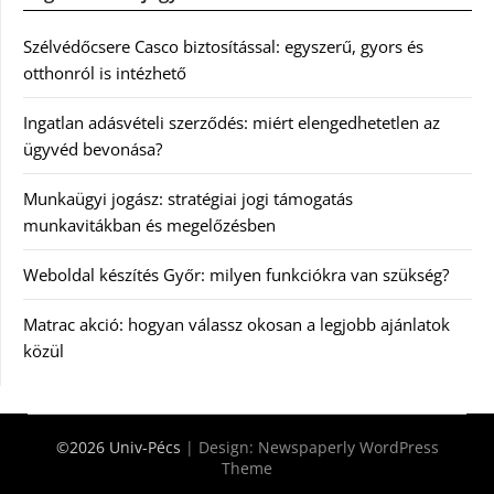
Szélvédőcsere Casco biztosítással: egyszerű, gyors és
otthonról is intézhető
Ingatlan adásvételi szerződés: miért elengedhetetlen az
ügyvéd bevonása?
Munkaügyi jogász: stratégiai jogi támogatás
munkavitákban és megelőzésben
Weboldal készítés Győr: milyen funkciókra van szükség?
Matrac akció: hogyan válassz okosan a legjobb ajánlatok
közül
©2026 Univ-Pécs
| Design:
Newspaperly WordPress
Theme