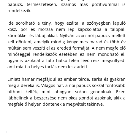
papucs, természetesen, számos más pozitívummal is
rendelkezik.
Ide sorolható a tény, hogy ezáltal a szőnyegben lapuló
kosz, por és morzsa nem lép kapcsolatba a talppal,
körmökkel és lábujjakkal. Nyilván azon női papucs mellett
kell dönteni, amelyik mindig kényelmes marad és több év
múltán sem veszíti el az eredeti formáját. A nem megfelelő
minőséggel rendelkezők esetében ez nem mondható el,
ugyanis azoknál a talp hátsó felén lévő rész megsüllyed,
ami miatt a helyes tartás nem lesz adott.
Emiatt hamar megfájdul az ember térde, sarka és gyakran
még a dereka is. Világos hát, a női papucs sokkal fontosabb
otthoni kellék, mint ahogyan sokan gondolnák. Ezen
lábbelinek a beszerzése nem okoz gondot azoknak, akik a
megfelelő helyen döntenek a megvételt tekintve.