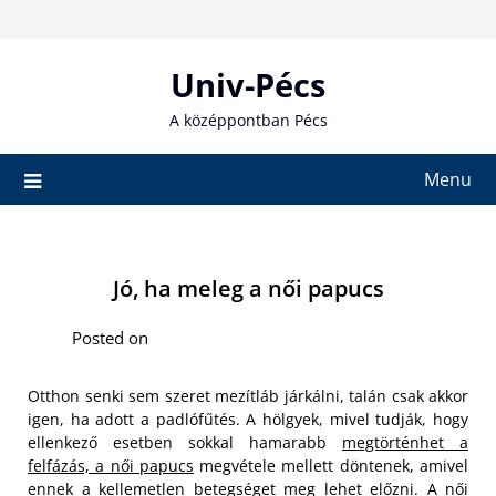
Skip
to
content
Univ-Pécs
A középpontban Pécs
Menu
Jó, ha meleg a női papucs
Posted on
Otthon senki sem szeret mezítláb járkálni, talán csak akkor
igen, ha adott a padlófűtés. A hölgyek, mivel tudják, hogy
ellenkező esetben sokkal hamarabb
megtörténhet a
felfázás, a női papucs
megvétele mellett döntenek, amivel
ennek a kellemetlen betegséget meg lehet előzni. A női