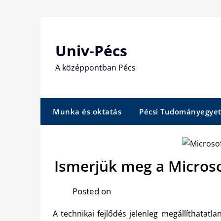
Skip
to
content
Univ-Pécs
A középpontban Pécs
Munka és oktatás
Pécsi Tudományegye
Ismerjük meg a Microso
Posted on
A technikai fejlődés jelenleg megállíthatatla