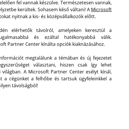
gfelelően fel vannak készülve. Természetesen vannak,
elyzetbe kerültek. Sohasem késő váltani! A
Microsoft
okat nyitnak a kis- és középvállalkozók előtt.
dén elérhetők távolról, amelyeken keresztül a
rugalmasabbá és ezáltal hatékonyabbá válik.
oft Partner Center kínálta opciók kiaknázásához.
nformációt megtalálunk a témában és új fejezetet
yszerűséget választani, hiszen csak így lehet
világban. A Microsoft Partner Center esélyt kínál,
át a cégünket a felhőbe és tartsuk ügyfeleinkkel a
ilyen távolságból!