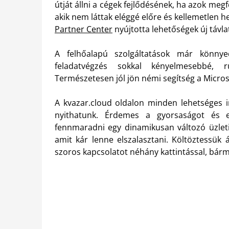
útját állni a cégek fejlődésének, ha azok me
akik nem láttak eléggé előre és kellemetlen h
Partner Center
nyújtotta lehetőségek új távlat
A felhőalapú szolgáltatások már könnye
feladatvégzés sokkal kényelmesebbé, 
Természetesen jól jön némi segítség a Micros
A kvazar.cloud oldalon minden lehetséges i
nyithatunk. Érdemes a gyorsaságot és eg
fennmaradni egy dinamikusan változó üzleti 
amit kár lenne elszalasztani. Költöztessük 
szoros kapcsolatot néhány kattintással, bárm