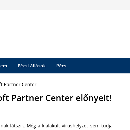
tem
Pécsi állások
Pécs
ft Partner Center előnyeit!
nnak látszik. Még a kialakult vírushelyzet sem tudja