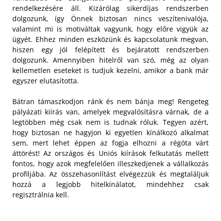
rendelkezésére áll. Kizárólag sikerdíjas rendszerben
dolgozunk, így Önnek biztosan nincs veszítenivalója,
valamint mi is motiváltak vagyunk, hogy előre vigyük az
ügyét. Ehhez minden eszközünk és kapcsolatunk megvan,
hiszen egy jól felépített és bejáratott rendszerben
dolgozunk. Amennyiben hitelről van szó, még az olyan
kellemetlen eseteket is tudjuk kezelni, amikor a bank már
egyszer elutasította.
Bátran támaszkodjon ránk és nem bánja meg! Rengeteg
pályázati kiírás van, amelyek megvalósításra várnak, de a
legtöbben még csak nem is tudnak róluk. Tegyen azért,
hogy biztosan ne hagyjon ki egyetlen kínálkozó alkalmat
sem, mert lehet éppen az fogja elhozni a régóta várt
áttörést! Az országos és Uniós kiírások felkutatás mellett
fontos, hogy azok megfelelően illeszkedjenek a vállalkozás
profiljába. Az összehasonlítást elvégezzük és megtaláljuk
hozzá a legjobb hitelkínálatot, mindehhez csak
regisztrálnia kell.