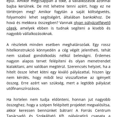
épül. Amikor megcsappan a tőke, a vállalkozások azonnal
bajba kerülnek. De mit lehetne tenni azért, hogy ez ne
történjen meg? Amikor fogytán a saját költségvetés,
folyamodni lehet segítségért, általában bankokhoz. De
hová és mekkora összegben? Vannak
olyan pályázatfigyelő
cégek
, amelyek ebben is tudnak segíteni a kisebb és
nagyobb vállalkozásoknak.
A részletek minden esetben meghatározóak. Egy rossz
hitelkonstrukció könnyedén a cég végét jelentheti, tehát
nem szabad gondolkodás nélkül belevágni. Érdemes
nagyon alapos tervet felépíteni és olyan menetrendet
kialakítani, ami valóban megtérül. Szerencsés helyzet, ha a
hitelt össze lehet kötni egy kiváló pályázattal, hiszen így
nem kérdés, hogy miből lesz visszafizetve az igényelt
összeg. Erre azért van szükség, mert a legtöbb pályázat
utófinanszírozásos.
Ha hirtelen nem tudja eldönteni, honnan jut nagyobb
összeghez, hogy a szépen felépített projektet megvalósítsa,
akkor keressen bennünket bátran! A Forrás Centrum
Tanácsadó és Szolgáltató Kft. pályázatíró csapata a